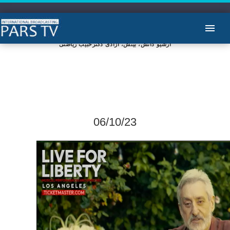
آرشیو دانش، بینش، آزادی دکترحبیب ریاضتی
06/10/23