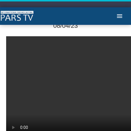
آرشیو ماشین مبارز – دکتر ایمان فروتن
08/04/23