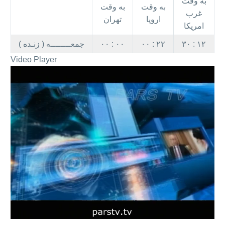
به وقت
به وقت
به وقت
غرب
اروپا
تهران
امریکا
۳۰ : ۱۲
۰۰ : ۲۲
۰۰ : ۰۰
جمعــــــــه ( زنـده )
Video Player