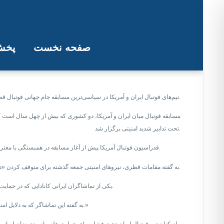
صفحه نخست
پخش 
آمریکا با یک 
تیم‌های فوتبال ایران و آمریکا در سیاسی‌ترین مسابقه جام جهانی فوتبال قطر مقابل یکدیگر قرار گرفتند. این مسابقه در نهایت با نتیجه یک بر صفر به نفع آمریکا به اتمام رسید. گل آمریکا را پولیسیچ در دقیقه ۳۸ به ثمر رساند.
مسابقه فوتبال میان ایران و آمریکا، دو کشوری که بیش از چهل سال است که
تحت تدابیر شدید امنیتی برگزار شد.
فدراسیون فوتبال آمریکا پیش از آغاز مسابقه در همبستگی با معترضان ایرانی برای چند ساعت پرچم سه رنگ ایران را بدون نشان جمهوری اسلامی در تارنمای خود نمایش داد؛ اقدامی که با اعتراض شدید ایران و شکایت به فیفا همراه شد.
به گفته مقامات قطری، نیروهای امنیتی جمعه گذشته برای متوقف کردن «درگیری‌های اندکی» که میان طرفداران در خارج ار ورزشگاه رخ داد، به محل اعزام شدند و افزود که این حوادث برای مهار تنش‌ها «به سرعت» مدیریت شد.
یکی از تماشاگران ایرانی کانادایی که در حمایت از معترضان پیراهنی با شعار «زن زندگی آزادی» بر تن داشت به رویترز می‌گوید که دیگر برای تماشای مسابقه به ورزشگاه نمی‌رود، زیرا در قطر احساس امنیت نمی‌کند.
به گفته این تماشاگر که به دلایل امنیتی مایل نبود مشخصات کاملش را اعلام کند «قطر همان سیستم سانسوری را اجرا می‌کند که در ایران اجرا می‌شود»، و در ادامه افزود که «همچنین فیفا نیز مقصر است.»