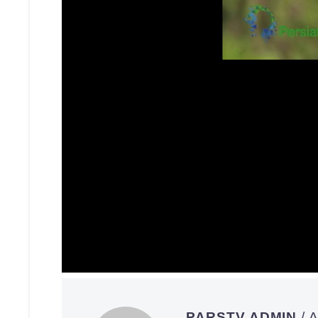
06/19/22
PARSTV ADMIN
/