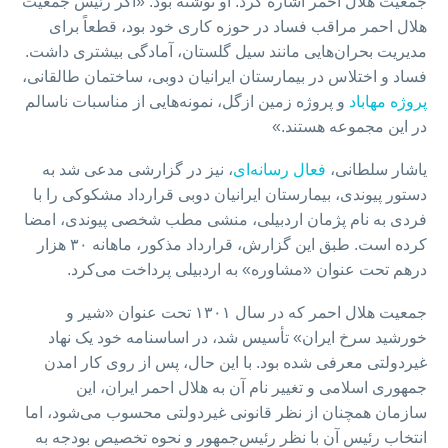
جمعیت هلال احمر اشاره کرد. او نوشته بود: «اگر رئیس جمعیت
هلال احمر مراقب فساد در حوزه کاری خود بود، قطعاً برای
مدیریت بحران‌هایی مانند سیل گلستان، آمادگی بیشتری داشت.
فساد و اختلاس در بیمارستان ایرانیان دوبی، ساختمان طالقانی،
پروژه مهاباد
و پروژه زمین ازگل، نمونه‌هایی از مناسبات ناسالم
در این مجموعه هستند.»
یاشار سلطانی،
فعال رسانه‌ای
، نیز در گزارشی مدعی شد به
دستور پیوندی، بیمارستان ایرانیان دوبی قرارداد مشکوکی را با
فردی به نام پژمان اردبیلی، منشی مطب شخصی پیوندی، امضا
کرده است. طبق این گزارش، قرارداد مذکور، ماهانه ۳۰ هزار
درهم تحت عنوان «مشاوره» به اردبیلی پرداخت می‌کرد.
جمعیت هلال احمر که در سال ۱۳۰۱ تحت عنوان «شیر و
خورشید سرخ ایران» تأسیس شد، در اساسنامه خود یک نهاد
غیردولتی معرفی شده بود. با این حال، پس از روی کار امدن
جمهوری اسلامی و تغییر نام آن به هلال احمر ایران، این
سازمان همچنان از نظر قانونی غیردولتی محسوب می‌شود، اما
انتخاب رئیس آن با نظر رئیس‌جمهور و نحوه تخصیص بودجه به