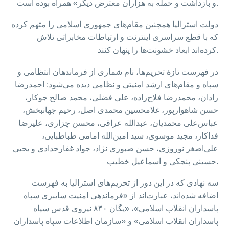
و بازداشت و حمله به هزاران معترض دیگر» همراه بوده است.
دولت استرالیا همچنین مقام‌های جمهوری اسلامی را متهم کرده
که با قطع سراسری اینترنت و ارتباطات مخابراتی تلاش
کرده‌اند ابعاد خشونت‌ها را پنهان کنند.
در فهرست تازهٔ تحریم‌ها، نام شماری از فرماندهان انتظامی و
سپاه و مقام‌های ارشد امنیتی و نظامی دیده می‌شود: احمدرضا
رادان، محمدرضا فلاح‌زاده، علی فضلی، محمد صالح جوکار،
حسن شاهوارپور، غلامحسین محمدی اصل، رحیم جهانبخش،
عباس‌علی محمدیان، عبدالله عراقی، محسن چزاری، علیرضا
فداکار، مجید موسوی، سید امین‌الله امامی طباطبایی،
علی‌اصغر نوروزی، حسن صبوری نژاد، جواد غفارحدادی و یحیی
حسینی پنجکی و اسماعیل خطیب.
سه نهادی که در این دور از تحریم‌های استرالیا به فهرست
اضافه شده‌اند، عبارت‌اند از «فرماندهی امنیت سایبری سپاه
پاسداران انقلاب اسلامی»، «یگان ۸۴۰ نیروی قدس سپاه
پاسداران انقلاب اسلامی» و «سازمان اطلاعات سپاه پاسداران