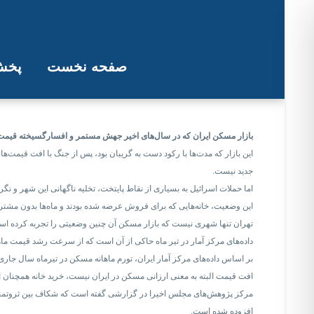
صفحه نخست
پخش 
بازار مسکن ایران با جنگ ۱۲ روزه ایران و اسرائیل دستخو
بازار مسکن ایران که در سال‌های اخیر جهش مستمر و افسارگسیخته قیمت‌ها را تجربه کرده بود، 
این بازار که مدت‌ها با رکود دست به گریبان بود، پس از جنگ با افت قیمت‌
جدید نیست.
اما حملات اسرائیل به بسیاری از نقاط پایتخت، تخلیه ناگهانی این شهر و ن
این وضعیت، خانه‌هایی که برای فروش عرضه شده بودند و ماه‌ها بدون مشتری 
تهران تنها شهری نیست که بازار مسکن آن چنین وضعیتی را تجربه کرده است
داده‌های مرکز آمار در تیر ماه حاکی از آن است که از سرعت رشد قیمت ماه
بر اساس داده‌های مرکز آمار ایران، تورم ماهانه مسکن در تیرماه سال جاری با افت ۰/۲ درصدی، به دو درصد رسید و این در حالی بود که نرخ تورم عمومی ماهانه در چهارمین ماه سال نسبت به ماه قبلی ۳/۵ در
افت قیمت البته به معنی ارزانی مسکن در ایران نیست، خرید خانه همچنان از
افزوده شده است.