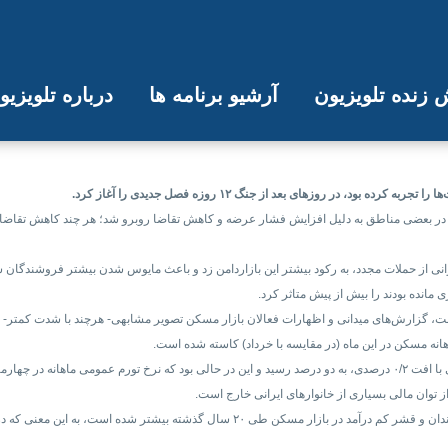
زنده تلویزیون
آرشیو برنامه ها
درباره تلویزی
ش چه تغییراتی شد؟
در روزهای بعد از جنگ ۱۲ روزه فصل جدیدی را آغاز کرد.
‌ها در بعضی مناطق به دلیل افزایش فشار عرضه و کاهش تقاضا روبرو شد؛ هر چند کاهش تقاضا به
گرانی از حملات مجدد، به رکود بیشتر این بازاردامن زد و باعث مایوس شدن بیشتر فروشندگان 
مانده بودند را بیش از پیش متاثر کرد.
، گزارش‌های میدانی و اظهارات فعالان بازار مسکن تصویر مشابهی- هرچند با شدت کمتر- از 
انه مسکن در این ماه (در مقایسه با خرداد) کاسته شده است.
صد افزایش یافته بود.
 توان مالی بسیاری از خانوارهای ایرانی خارج است.
مرکز پژوهش‌های مجلس اخیرا در گزارشی گفته است که شکاف بین ثروتمندان و قشر کم درآمد در ب