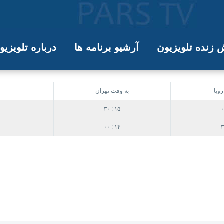
red/static/v7hz6i8l86d4gmy8momp5nm18imuzn4s.mp4″
زنده تلویزیون
آرشیو برنامه ها
درباره تلویزی
وپا
به وقت تهران
۳۰ : ۱۵
۰
۰۰ : ۱۴
۳