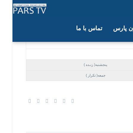
[evp_embed_video class=”fp-full” url=”https://cws.box.com/sha
ون پارس
تماس با ما
05/12/22
پنجشنبه( زنـده )
جمعه( تکرار )