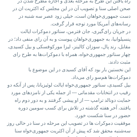
راه یافتن این طرح به مرحله بعدی و اجازه مطرح شدن در
صحن اصلی سنا و تصویب آن در این مجلس که اکثریت ان در
دست جمهوری‌خواهان است، خیلی زود عصر سه شنبه در
رسانه‌های آمریکا مورد توجه قرار گرفت.
در جریان رای‌گیری، جان فترمن، سناتور دموکرات ایالت
پنسیلوانیا، به جمهوری‌خواهان پیوست و به آن رای منفی داد؛ در
مقابل، رند پال، سوزان کالینز، لیزا مورکوفسکی و بیل کسیدی،
چهار سناتور جمهوری‌خواه، همراه با دموکرات‌ها به طرح رای
مثبت دادند.
این نخستین بار بود که آقای کسیدی در این موضوع با
دموکرات‌ها هم‌سو رای می‌داد.
بیل کسیدی، سناتور جمهوری‌خواه ایالت لوئیزیانا، پس از آنکه دو
رقیب در انتخابات مقدماتی — از جمله یکی از نامزدهای مورد
حمایت دونالد ترامپ — از او پیشی گرفتند و به دور دوم راه
یافتند، آخر هفته گذشته در تلاش برای کسب سومین دوره
حضور در سنا شکست خورد.
موفقیت دموکرات ها در تصویب این مرحله در سنا در حالی روز
سه‌شنبه محقق شد که پیش از آن اکثریت جمهوری‌خواه سنا