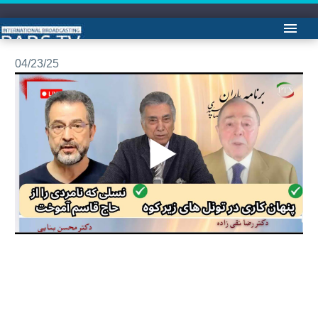
برنامه یاران با علیرضا میبدی:خانم دکتر امیر طاهری و ابوالفضل محققی
04/23/25