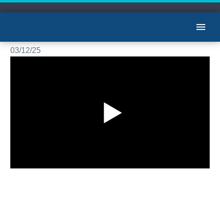
برنامه یاران با علیرضا میبدی: مهمانان آقایان دکتر رضا تقی زاده و دکتر محسن
بنایی
03/12/25