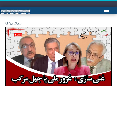
برنامه یاربان با علیرضا میبدی:آقایان دکتر عباس میلانی وخانم شهران طبری
07/22/25