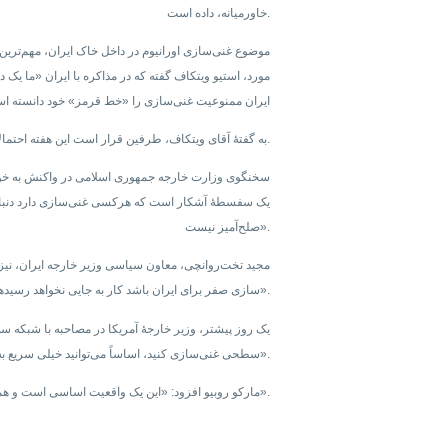
خاورمیانه، داده است.
موضوع غنی‌سازی اورانیوم در داخل خاک ایران، مهم‌ترین 
مورد، استیو ویتکاف گفته که در مذاکره با ایران «ما یک 
ایران ممنوعیت غنی‌سازی را «خط قرمز» خود دانسته اس
به گفتهٔ آقای ویتکاف، طرفین قرار است این هفته احتمالاً در اروپا دور دیگری از «مذاکرات غیرمستقیم» را برگزار کنند.
سخنگوی وزارت خارجه جمهوری اسلامی در واکنش به خواسته
يک سفسطهٔ آشکار است که هرکسی غنی‌سازی دارد دنبال
صلح‌آمیز نیست».
مجید تخت‌روانچی، معاون سیاسی وزیر خارجه ایران، نیز
است و اگر موضع آمریکایی‌‎ها غنی‌‎سازی صفر برای ایران باشد کار به جایی نخواهد رسید».
یک روز پیشتر، وزیر خارجهٔ آمریکا در مصاحبه با شبکه ‌س
سطحی غنی‌سازی کنید، اساساً می‌توانید خیلی سریع به غنی‌سازی در سطح تسلیحاتی برسید».
مارکو روبیو افزود: «این یک واقعیت اساسی است و همه آن را می‌دانند و مشکل توافق اوباما همین بود».