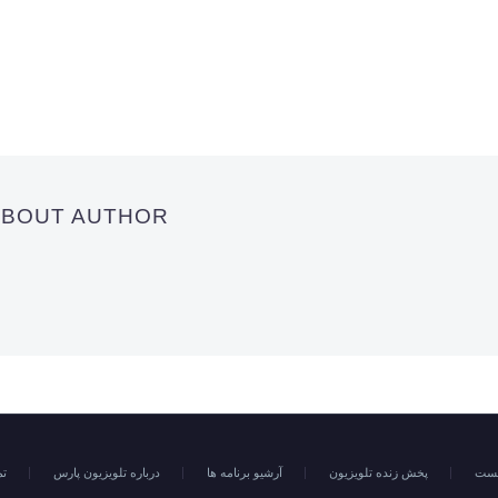
 ABOUT AUTHOR
خست
پخش زنده تلویزیون
آرشیو برنامه ها
درباره تلویزیون پارس
تم