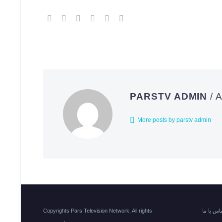
PARSTV ADMIN
/
More posts by parstv admin
اس با ما
Copyrights Pars Television Network, All rights