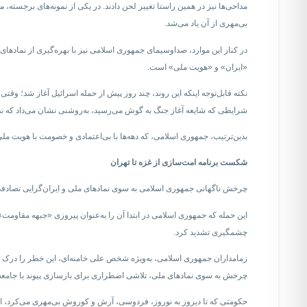
مداحی‌ها نیز در همین راستا تغییر لحن دادند. در یکی از نمونه‌های برجسته،
بی‌مهری از آن یاد می‌شد.
در کنار این موارد، صداوسیمای جمهوری اسلامی نیز با بهره‌گیری از نمادهای
«ایران» و «هویت ملی» است.
نکته قابل‌توجه اینکه این روند، چند روز پیش از حمله اسرائیل آغاز شد؛ وق
شرایطی که شایعه آغاز جنگ به گوش می‌رسید، به‌روشنی نشان می‌داد که نظام
بدین‌ترتیب، جمهوری اسلامی، که دهه‌ها با بی‌اعتمادی و خصومت با هویت مل
شکست برنامه امت‌سازی از غزه تا تهران
چرخش ناگهانی جمهوری اسلامی به سوی نمادهای ملی و ایران‌گرایی تصادفی یا صرفا تبلیغاتی نیس
این حمله که جمهوری اسلامی در ابتدا آن را به‌عنوان پیروزی «جبهه مقاومت» س
چشمگیری تشدید کرد.
زمامداران جمهوری اسلامی، به‌ویژه شخص علی خامنه‌ای، این خطر را درک کرده
چرخش به سوی نمادهای ملی، تلاشی اضطراری برای بازسازی پیوند با جامعه ای
حکومتی که تا دیروز به نوروز، فردوسی، آرش و کوروش بی‌مهری می‌کرد، امر