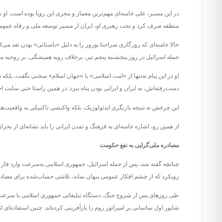
در این مسیر، علی خامنه‌ای مهم‌ترین معمار و مجری این رویا بوده است. او 
منطقه صرف کرد و تحت رهبری او، ایران از مسیر توسعه ملی و رفاه عموم
حالا خامنه‌ای که روزگاری صراحتا نوروز را به دلیل «باستانی» بودن نقد می‌
حمله اسرائیل در روز پنجشنبه پنجم تیر، برخلاف رویه همیشگی‌، بر روحیه مل
او در این پیام نه‌تنها از «امت اسلامی» یا «جهان اسلام» سخنی نگفت، بل
دست‌رفته‌اش، به ایران و ایرانی بودن پناه ببرد. در همین راستا حتی سایت
این چرخش نه نتیجه بازنگری ایدئولوژیک، بلکه واکنشی تاکتیکی به واقعیت
از همین رو، اشاره خامنه‌ای به فرهنگ و تمدن ایرانی را باید نشانه‌ای از 
مصادره ملی‌گرایی به نفع حکومت
چنانچه گفته شد، پس از حمله اسرائیل، جمهوری اسلامی به‌سرعت وارد فاز تبل
رویکرد که از چشم افکار عمومی پنهان نماند، تلاشی حساب‌شده برای مصادره 
طی روزهای پس از شروع جنگ، دستگاه تبلیغاتی جمهوری اسلامی با سرعت و ه
شاپور اول ساسانی بر امپراتور روم را بازآفرینی کرده‌اند. چنین استفاده‌ا