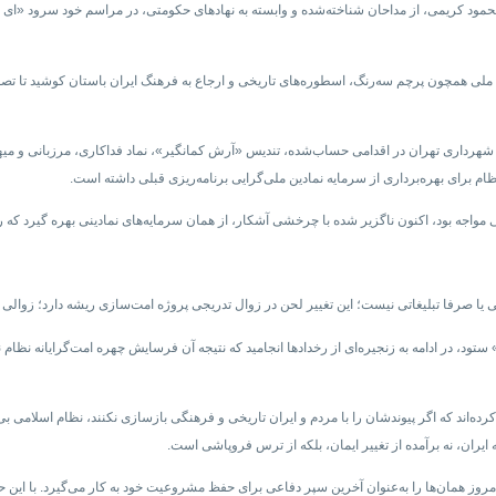
 محمود کریمی، از مداحان شناخته‌شده و وابسته به نهادهای حکومتی، در مراسم خود سرود «ای ایر
 ملی همچون پرچم سه‌رنگ، اسطوره‌های تاریخی و ارجاع به فرهنگ ایران باستان کوشید تا تصوی
تی شهرداری تهران در اقدامی حساب‌شده، تندیس «آرش کمانگیر»، نماد فداکاری، مرزبانی و میه
 برای بهره‌برداری از سرمایه نمادین ملی‌گرایی برنامه‌ریزی قبلی داشته است.
ی مواجه بود، اکنون ناگزیر شده با چرخشی آشکار، از همان سرمایه‌های نمادینی بهره گیرد ک
ت؛ این تغییر لحن در زوال تدریجی پروژه امت‌سازی ریشه دارد؛ زوالی که از حمله ۷ اکتبر ۲۰۲۳ گروه حماس به اسرائ
تود، در ادامه به زنجیره‌ای از رخدادها انجامید که نتیجه آن فرسایش چهره امت‌گرایانه نظام ن
‌اند که اگر پیوندشان را با مردم و ایران تاریخی و فرهنگی بازسازی نکنند، نظام اسلامی بی
ران، نه برآمده از تغییر ایمان، بلکه از ترس فروپاشی است.
وز همان‌ها را به‌عنوان آخرین سپر دفاعی برای حفظ مشروعیت خود به کار می‌گیرد. با این ح