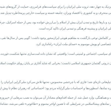
نزدیک به چهار دهه، ثروت ملی ایرانیان را برای سیاست‌های فرامرزی، حمایت از گروه‌های شبه‌ن
ی منحرف و به کشوری با اقتصاد ویران، جامعه خسته و سیاست خارجی پرمخاطره تبدیل شد.
کرد و بارها تاریخ و تمدن ایران پیش از اسلام را بی‌ارزش خوانده بود، پس از حمله اسرائیل، 
ی ایرانیان و پیشینه فرهنگی و تمدنی ایران تاکید کرده است.
که در کلماتش نوعی بازگشت به مفاهیم هویتی ایران‌محور وجود داشت؛ گویی پس از سال‌ها نفی 
 اختصاصی او پویش موسوم به «صدای ملت ایران» راه‌اندازی کرد.
‌های سیاسی، اجتماعی و امنیتی است؛ واقعیتی که نشان داده امت‌سازی نه‌تنها شکست خورده،
بحران درونی گفتمان جمهوری اسلامی دانست؛ بحرانی که شاید آغازی بر پایان رویای حکومت اسلا
یغاتی تازه‌ای شد؛ فازی که با چرخشی محسوس، نه‌تنها تلاش می‌کرد ملی‌گرایی ایرانیان را نا
نمادها، اسطوره‌ها و احساسات ملی‌گرایانه مردم بود؛ احساساتی که رهبران نظام تا پیش از ای
ماهنگی، وارد عمل شد. از جمله اقدام‌های معنادار آن می‌توان به نصب بنرهایی از «پیروزی
ی از نمادهای پیشااسلامی در شرایطی که تا همین اواخر مذموم و «طاغوتی» تلقی می‌شد، نشانه‌ا