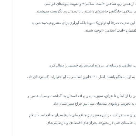
سراسر جهان اسلام تلقی می‌شد. از همین رو، ساختن «امت اسلامی» و تقویت پیوندهای فراملی
می جایگاهی حاشیه‌ای داشتند یا با دیده تردید نگریسته می‌شدند.
ما این ضدیت صرفا ایدئولوژیک نبود؛ بلکه ابزاری برای مشروعیت‌بخشی به
گفتمان «امت اسلامی» توجیه شدند.
 نظامی و رسانه‌ای، پروژه امت‌سازی خمینی را دنبال کرد.
خامنه‌ای در مقام «رهبر مطلق»، ساختار سیاسی جمهوری اسلامی را به شکلی سازمان داد که تمام نهادها از قوای سه‌گانه تا نیروهای نظامی و نهادهای فرهنگی، در نهایت به او پاسخگو باشند. اصل ۱۱۰ قانون اساسی به او اختیارات گسترده‌ای داد،
ا از لبنان تا عراق، سوریه، یمن و افغانستان بنا گذاشت و سپاه قدس و
 به تخریب و نابودی نمادهای ملی نیز چراغ سبز نشان داد.
ن مستقر کند. در این مسیر نیز منافع ملی بارها به پای منافع امت‌ اسلام
 خامنه‌ای حتی در بحبوحه بحران‌های اقتصادی و نارضایتی‌های