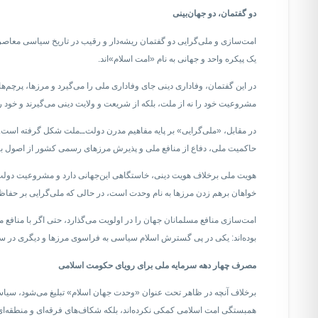
دو گفتمان، دو جهان‌بینی
امت‌سازی و ملی‌گرایی دو گفتمان ریشه‌دار و رقیب در تاریخ سیاسی معاصر جه
یک پیکره واحد و جهانی به نام «امت اسلام»‌اند.
در این گفتمان، وفاداری دینی جای وفاداری ملی را می‌گیرد و مرزها، پرچم‌
مشروعیت خود را نه از ملت، بلکه از شریعت و ولایت دینی می‌گیرند و خود ر
در مقابل، «ملی‌گرایی» بر پایه مفاهیم مدرن دولت‌ــ‌ملت شکل گرفته است.
حاکمیت ملی، دفاع از منافع ملی و پذیرش مرزهای رسمی کشور از اصول بنیا
هویت ملی برخلاف هویت دینی، خاستگاهی این‌جهانی دارد و مشروعیت دولت از
خواهان برهم زدن مرزها به نام وحدت است، در حالی که ملی‌گرایی بر حفاظت
امت‌سازی منافع مسلمانان جهان را در اولویت می‌گذارد، حتی اگر با مناف
بوده‌اند: یکی در پی گسترش اسلام سیاسی به فراسوی مرزها و دیگری در سودا
مصرف چهار دهه سرمایه ملی برای رویای حکومت اسلامی
برخلاف آنچه در ظاهر تحت عنوان «وحدت جهان اسلام» تبلیغ می‌شود، سیاست
همبستگی امت اسلامی کمکی نکرده‌اند، بلکه شکاف‌های فرقه‌ای و منطقه‌ای در