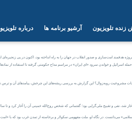
زنده تلویزیون
آرشیو برنامه ها
درباره تلویزی
خش اضطراری نظام از «امت اسلامی» به
ژه هدفمند امت‌سازی و صدور انقلاب در جهان را به راه انداخته بود، اکنون در پی زنجیره‌ای ا
مله اسرائیل و خواندن سرود «ای ایران» در مراسم مداح حکومتی گرفته تا استفاده از نمادها
 نجات مشروعیت رو‌به‌زوال؟ این گزارش به بررسی ریشه‌های این چرخش، پیامدهای آن و ترس ن
 شد، نفی و تقبیح ملی‌گرایی بود؛ گفتمانی که شخص روح‌الله خمینی آن را آغاز کرد و تا سال‌
ت اسلامی» می‌دانست. در نگاه او، ملت مفهومی سکولار و برخاسته از تمدن غرب بود که با «ام