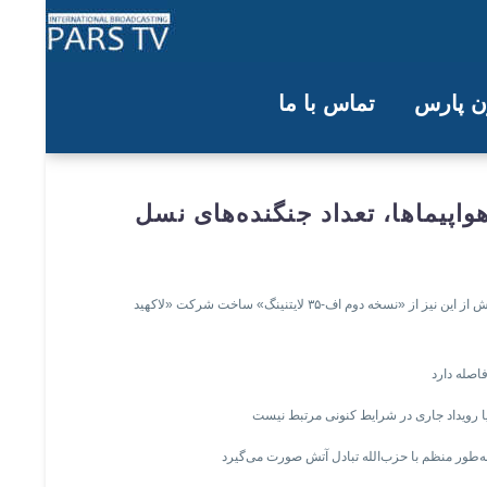
ون پارس
تماس با ما
فه شدن این هواپیماها، تعداد جنگنده‌های نسل
این هواپیماها از ایالات متحده به پایگاه هوایی نواتیم در جنوب اسرائیل پرواز کردند و قرار است به دو اسکادران عملیاتی نیروی هوایی اسرائیل ملحق شوند؛ یگان‌هایی که پیش از این نیز از «نسخه دوم اف-۳۵ لایتنینگ» ساخت شرکت «لاکهید