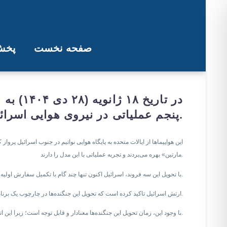
صفحه نخست
پخش 
تحویل جنگنده‌های اختصاصی اف-۳۵‌ به اسرائیل همزمان با تنش با ایران؛ از آ
در تار
پنجم عملیاتی در نیروی هوایی اسرائیل به ۴۸ فروند افزایش یافت.
مارتین» بهره می‌بردند و تجربه عملیاتی با این مدل را دارند.
با تحویل این سه فروند، اسرائیل اکنون تنها چند گام با تکمیل سفارش اولیه ۵۰ فروندی جنگنده‌های اف-۳۵ که روند خرید و اجرایی شدن آن بیش از ده سال پیش آغاز شد، فاصله دارد.
ارتش اسرائیل تاکید کرده است که تحویل این جنگنده‌ها در چارچوب یک برنامه‌ریزی بلندمدت و از پیش تعیین‌شده انجام شده و به‌طور مستقیم به هیچ بحران امنیتی خاص یا رویداد جاری در شرایط کنونی مرتبط نیست.
با وجود این، زمان تحویل این جنگنده‌ها معنادار و قابل توجه است؛ زیرا این اتفاق در شرایطی رخ می‌دهد که نبردها در غزه همچنان ادامه دارد، در مرزهای شمالی اسرائیل به‌طور منظم با حزب‌الله تبادل آتش صورت می‌گیرد.