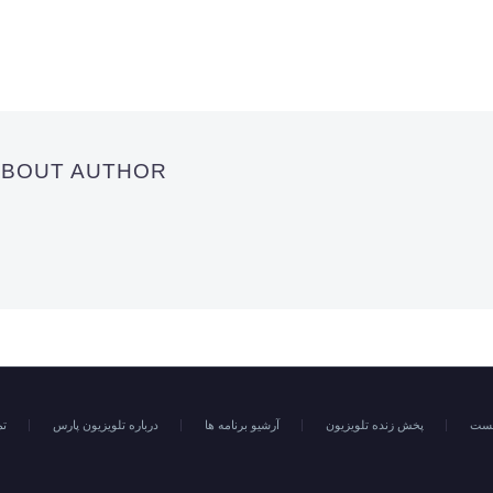
 ABOUT AUTHOR
خست
پخش زنده تلویزیون
آرشیو برنامه ها
درباره تلویزیون پارس
تم