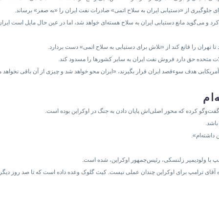
رای جلوگیری از «دستیابی ایران به سلاح اتمی» صادرات نفت ایران را «به صفر» برساند.
و می‌گوید مانع دستیابی ایران به سلاح هسته‌ای خواهد شد، اما در عین حال مایل است ایران 
ا تهران را قانع کند از «تلاش برای دستیابی به سلاح اتمی» دست بردارد.
لات متحده حق دارد فروش نفت ایران به سایر کشورها را مسدود کند.
 آمریکایی هدف سوءقصد ایران قرار بگیرند، «ایران محو خواهد شد و چیزی از آن باقی نخواهد م
ام
گفت‌وگو کرده که محور اصلی‌اش پایان دادن به جنگ در اوکراین بوده است.
باشد.
داشته‌ام».
امپ با ولودیمیر زلنسکی، رئیس‌جمهور اوکراین، شده است.
ژه آقای ترامپ برای اوکراین چندان عملی نیست. کیث گلوک وعده داده است که تا صد روز دیگر ج