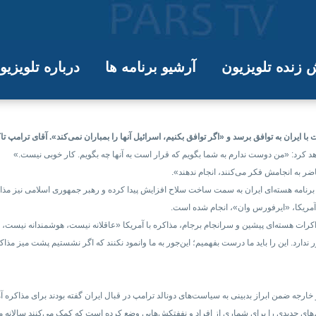
زنده تلویزیون
آرشیو برنامه ها
درباره تلویزی
 توافق برسیم، اسرائیل ایران را بمبارا
 ایران به توافق برسد و «اگر توافق بکنیم، اسرائیل آنها را بمباران نمی‌کند». آقای ترامپ تا
د کرد: «من دوست ندارم به شما بگویم که قرار است به آنها چه بگویم. کار خوبی نیست.»
ضر به انجامش فکر می‌کنند، انجام ندهند».
برنامه هسته‌ای ایران به سمت ساخت سلاح افزایش پیدا کرده و رهبر جمهوری اسلامی نیز مذاکر
مریکا، «ایرفورس وان»، انجام شده است.
 ندارد. این را باید ما درست بفهمیم؛ این‌جور به ما وانمود نکنند که اگر نشستیم پشت میز مذ
ه ضمن ابراز بدبینی به سیاست‌های دونالد ترامپ در قبال ایران گفته‌ بودند برای مذاکره آم
م‌های جدیدی را برای شماری از افراد و نففتکش‌هایی وضع کرده است که کمک می‌کنند سالانه می