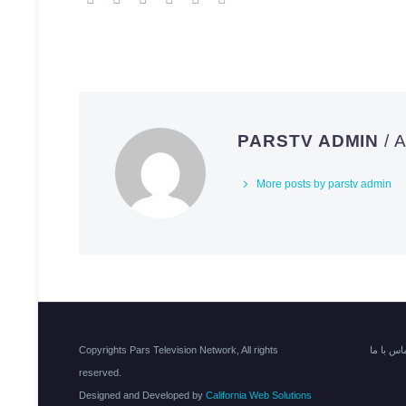
PARSTV ADMIN
/
More posts by parstv admin
اس با ما
Copyrights Pars Television Network, All rights
reserved.
Designed and Developed by
California Web Solutions