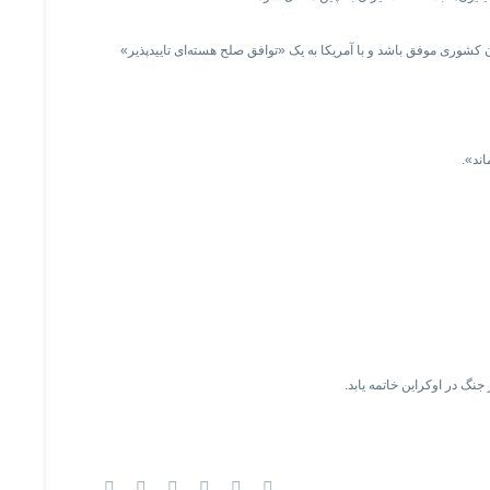
کشوری موفق باشد و با آمریکا به یک «توافق صلح هسته‌ای تاییدپذیر»
اند».
نگ در اوکراین خاتمه یابد.