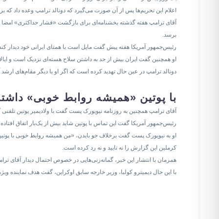
اعلام این تحریم‌ها پس از آن صورت می‌گیرد که دونالد ترامپ وعده داد که ب
آقای ترامپ هفته گذشته بخشنامه‌ای برای بازگشت «فشار حداکثری» امضا کرد 
برسد.
رئیس‌جمهور آمریکا هفته پیش گفت مایل است با همتای ایرانی خود دیدار کند ت
او همچنین گفت ایران بیش از حد به داشتن سلاح هسته‌ای نزدیک است و ایا
دونالد ترامپ در عین حال تهدید کرده است که اگر او یا دیگر مقام‌های ارشد
با پوتین «همیشه روابط خوبی» داشته‌
آقای ترامپ همچنین به روزنامه نیویورک پست گفت با ولادیمیر پوتین تلفنی 
رئیس‌جمهور آمریکا گفت این تماس با پوتین شاید بیش از یک‌بار اتفاق افتاده 
او به نیویورک پست گفت برخلاف جو بایدن، «من همیشه روابط خوبی با پوتین 
کرملین این گزارش را نه تایید و نه رد کرده است.
همزمان با انتشار این خبر، گمانه‌زنی‌هایی در خصوص احتمال دیدار آقای تر
با این حال دیمیترو کولبا، وزیر خارجه سابق اوکراین، گفت هدف نماینده وی