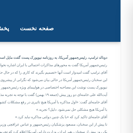
صفحه نخست
پخش 
ترامپ: اگر به
دونالد ترامپ، رئیس‌جمهور آمریکا، به روزنامه نیویورک پست گفت مایل است با
رئیس‌جمهور آمریکا گفت به محورهای مذاکرات احتمالی با ایران اشاره نخواه
آقای ترامپ گفت امیدوار است آنها «تصمیم بگیرند که کاری را که در حال حا
این سخنان رئیس‌جمهور آمریکا در حالی بیان می‌شود که نگرانی‌ از پیشروی 
نیویورک پست نوشت این مصاحبه اختصاصی در هواپیمای ویژه رئیس‌جمهور آ
آیت‌الله علی خامنه‌ای دو روز پیش (جمعه ۱۹ بهمن) گفت با توجه به تجربه مذاکرات هسته‌ای پیشین و سرانجام برجام، مذاکره با آمریکا «عاقلانه نیست، هوشمندانه نیست، شرافتمندانه نیست».
آقای خامنه‌ای گفت: «اول مذاکره با آمریکا هیچ تاثیری در رفع مشکلات کشور
با آمریکا هیچ مشکلی حل نمی‌شود. دلیل؟ تجربه.»
آقای خامنه‌ای تاکید کرد که «با یک چنین دولتی مذاکره نباید کرد.»
تا پیش از این سخنان، مسعود پزشکیان رئیس‌جمهور و عباس عراقچی وزیر خارج
یک روز پیش از سخنان رهبر ایران، وزارت دارایی آمریکا اعلام کرد که تحری