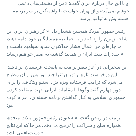
او با این حال دربارهٔ ایران گفت: «من از دشمنی‌های دائمی
خوشم نمی‌آید» و از تهران خواست با واشینگتن بر سر برنامه
هسته‌ایش به توافق برسد.
رئیس‌جمهور آمریکا همچنین هشدار داد: «اگر رهبران ایران این
شاخه زیتون را رد کنند و به حمله به همسایگان خود ادامه دهند،
ما چاره‌ای جز اعمال فشار حداکثری شدید نخواهیم داشت و
صادرات نفت ایران را همانند گذشته به صفر خواهیم رساند.»
این سخنرانی در آغاز سفر ترامپ به پایتخت عربستان ایراد شد.
این درخواست تازه از تهران تنها چند روز پس از آن مطرح
می‌شود که ترامپ فرستاده ویژه‌اش، استیو ویتکاف، را برای
دور چهارم گفت‌وگوها با مقامات ایرانی جهت متقاعد کردن
جمهوری اسلامی به کنار گذاشتن برنامه هسته‌ای، اعزام کرده
بود.
ترامپ در ریاض گفت: «به‌عنوان رئیس‌جمهور ایالات متحده،
همواره صلح و شراکت را ترجیح می‌دهم، هر جا که این نتایج
دست‌یافتنی باشد.»