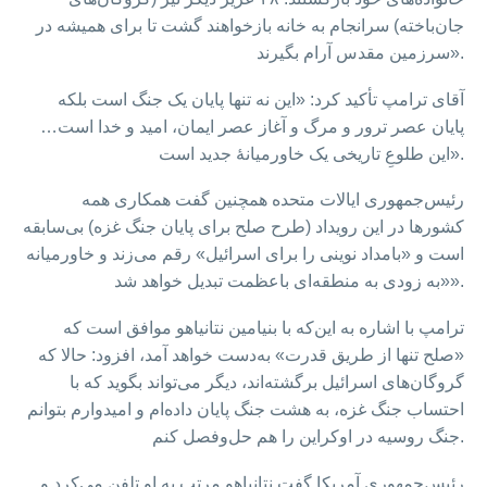
جان‌باخته) سرانجام به خانه بازخواهند گشت تا برای همیشه در
سرزمین مقدس آرام بگیرند».
آقای ترامپ تأکید کرد: «این نه تنها پایان یک جنگ است بلکه
پایان عصر ترور و مرگ و آغاز عصر ایمان، امید و خدا است…
این طلوعِ تاریخی یک خاورمیانهٔ جدید است».
رئیس‌جمهوری ایالات متحده همچنین گفت همکاری همه
کشورها در این رویداد (طرح صلح برای پایان جنگ غزه) بی‌سابقه
است و «بامداد نوینی را برای اسرائیل» رقم می‌زند و خاورمیانه
«به زودی به منطقه‌ای باعظمت تبدیل خواهد شد».
ترامپ با اشاره به این‌که با بنیامین نتانیاهو موافق است که
«صلح تنها از طریق قدرت» به‌دست خواهد آمد، افزود: حالا که
گروگان‌های اسرائیل برگشته‌اند، دیگر می‌تواند بگوید که با
احتساب جنگ غزه، به هشت جنگ پایان داده‌ام و امیدوارم بتوانم
جنگ روسیه در اوکراین را هم حل‌وفصل کنم.
رئیس‌جمهوری آمریکا گفت نتانیاهو مرتب به او تلفن می‌کرد و