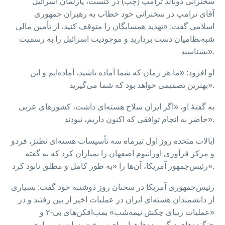
سخنرانی دونالد ترامپ (چپ) در کنست، پارلمان اسرائیل
آقای ترامپ در سخنرانی خود خطاب به رهبران جمهوری
اسلامی گفت: «تهدید همسایگان را متوقف کنید، از تأمین مالی
شبه‌نظامیان دست بردارید و موجودیت اسرائیل را به رسمیت
بشناسید».
او افزود: «ما هر زمان که شما آماده باشید، آماده‌ایم و این
بهترین تصمیمی خواهد بود که شما می‌گیرید».
به گفتهٔ او، «اگر ایران سلاح هسته‌ای داشت، کشورهای عربی
حاضر به انجام توافقی که اکنون داریم، نبودند».
ایالات متحده روز اول تیرماه سه تأسیسات هسته‌ای نطنز، فردو
و مرکز فرآوری اورانیوم اصفهان را بمباران کرد که به گفته
رئیس‌جمهور آمریکا، آن‌ها را «به طور کامل و مطلق نابود کرد».
رئیس‌جمهوری آمریکا در سخنان روز دوشنبه خود گفت: بسیاری
از دانشمندان هسته‌ای ایران در عملیات اخیر از بین رفتند و در
«عملیات زیبای چکش نیمه‌شب» بمب‌افکن‌های بی‌-۲ و
جنگنده‌های دیگر و ده‌ها هواپیمای سوخت‌رسان به پروازی