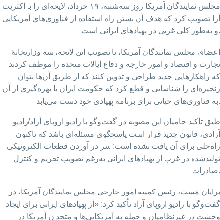
مجلس نمایندگان آمریکا روز سه‌شنبه، ۱۹ خرداد، لایحه‌ای را با اکثریت
آرا تصویب کرد که هدف آن بستن راه استفاده از فناوری‌های آمریکایی
و به‌طور کلی غربی در پهپادهای ایرانی است.
اعضای مجلس نمایندگان آمریکا، با تصویب این لایحه، سه وزارتخانهٔ
تجارت و اقتصاد و امور خارجه و دفاع ایالات متحده را موظف کردند
که راهکارهایی جدید طراحی و تدوین کنند که از طریق آن‌ها بتوان
زنجیره‌ای را شناسایی و قطع کرد که حکومت ایران با بهره‌گیری از آن
به فناوری‌های حیاتی برای برنامه پهپادی خود دست می‌یابد.
طبق تأکید حامیان این مصوبه در گفت‌وگو با رادیو اروپای آزاد/رادیو
آزادی، قانون جدید قرار است پاسخگوی مسئله‌ای باشد که تاکنون
راه‌حلی برای آن یافت نشده است: سر در آوردن قطعات الکترونیکی
تولیدشده در غرب از پهپادهای ایرانی به‌رغم تصویب تحریم و کنترل
صادرات.
برایان مَست، رئیس کمیته امور خارجی مجلس نمایندگان آمریکا، در
گفت‌وگو با رادیو اروپای آزاد تأکید کرد: «از پهپادهای ایرانی برای ایجاد
وحشت در غیرنظامیان و حمله به آمریکایی‌ها و متحدان آمریکا در