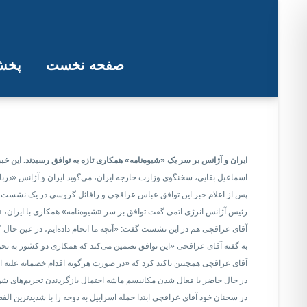
صفحه نخست
پخش 
توافق ایران و آژانس بر سر 
ایران و آژانس بر سر یک «شیوه‌‌نامه» همکاری تازه به توافق رسیدند. این 
اسماعیل بقایی، سخنگوی وزارت خارجه ایران، می‌گوید ایران و آژانس «دربار
پس از اعلام خبر این توافق عباس عراقچی و رافائل گروسی در یک نشست
رئیس آژانس انرژی اتمی گفت توافق بر سر «شیوه‌نامه» همکاری با ایران
آقای عراقچی هم در این نشست گفت: «آنچه ما انجام داده‌ایم، در عین حال 
به گفته آقای عراقچی «این توافق تضمین می‌کند که همکاری دو کشور به نحوی 
آقای عراقچی همچنین تاکید کرد که «در صورت هرگونه اقدام خصمانه علیه ایرا
در حال حاضر با فعال شدن مکانیسم ماشه احتمال بازگردندن تحریم‌های شورا
در سخنان خود آقای عراقچی ابتدا حمله اسراییل به دوحه را با شدیدترین الف