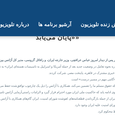
زنده تلویزیون
آرشیو برنامه ها
درباره تلویزی
«شیوه‌نامه» همکاری؛ عراقچی: در صور
«پایان می‌یابد»
خبر پس از دیدار امروز عباس عراقچی، وزیر خارجه ایران، و رافائل گروسی، مدیر کل آژانس بین
ه نحوه تعامل در وضعیت جدید بعد از حمله آمریکا و اسراییل به تاسیسات هسته‌ای ایران» به ت
 خبری مشترک در قاهره، پایتخت مصر، شرکت کردند.
، «گامی مهم در مسیر درست» است.
که حقوق مسلم ما را تضمین می‌کند، همکاری با آژانس را ذیل یک چارچوب توافق‌شده حفظ می‌ن
ادامه یابد که حاکمیت ملی ایران مورد احترام قرار گیرد و الزامات راستی‌آزمایی آژانس تام
ن از جمله بازگرداندن قطعنامه‌های لغو‌شده شورای امنیت، ایران گام‌های همکاری با آژانس را 
ی امنیت علیه ایران وجود دارد.
ظ محکوم کرد.