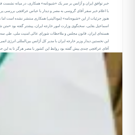
خبر توافق ایران و آژانس بر سر یک «شیونامه‌» همکاری، در میانه نشست 
با اعلام خبر سفر آقای گروسی به مصر و دیدار با عباس عراقچی بررسی پرو
هنوز جزئیات از این «شیوه‌‌نامه» (مودالیتی) همکاری منتشر نشده است اما م
اسماعیل بقایی، سخنگوی وزارت امور خارجه ایران، پیشتر گفته بود «متن شیو
هسته‌ای ایران، قانون مجلس و ملاحظات شورای عالی امنیت ملی، طی سه دور
این نخستین دیدار وزیر خارجه ایران با مدیر کل آژانس بین‌المللی انرژی اتم
آقای عراقچی چندی پیش گفته بود روابط این کشور با مصر هرگز تا به این حد