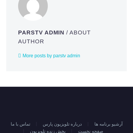
PARSTV ADMIN
/ ABOUT
AUTHOR
More posts by parstv admin
آرشیو برنامه ها
درباره تلویزیون پارس
تماس با ما
صفحه نخست
پخش زنده تلویزیون