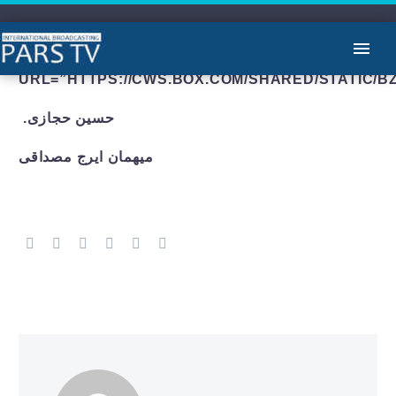
05/06/22[EVP_EMBED_VIDEO
URL=”HTTPS://CWS.BOX.COM/SHARED/STATIC/
.حسین حجازی
میهمان ایرج مصداقی