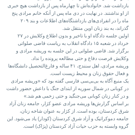
بازداشت شد. خانواده‌اش تا چهارماه پس از بازداشت هیچ خبری
از او نداشتند. در نهایت در دی ماه پس از آنکه خانم مرادی پنج
ماه را در انفرادی‌های بازداشتگاه‌های اطلاعات و بند ۲۰۹
گذراند، به بند زنان اوین منتقل شد. ‌‌
اولین جلسه دادگاه او با تاخیر و بدون اطلاع وکلایش در ۲۷
خرداد در شعبه ۱۵ دادگاه انقلاب به ریاست قاضی صلواتی
برگزار شد. قاضی صلواتی در این جلسه به وریشه مرادی و
وکلایش فرصت دفاع و حتی مطالعه پرونده را نداد.
وریشه مرادی، اهل سنندج، ۴۱ ساله و فارغ‌التحصیل دانشگا‌ه‌ها
و فعال حقوق زنان و محیط زیست است.
یک منبع آگاه به بی‌بی‌سی‌ فارسی گفته بود که «وریشه مرادی
در کوبانی در شمال سوریه از ابتدای جنگ با داعش حضور داشت
و در کنار زنان کوبانی می‌جنگید و حتی زخمی هم شد.»
بر اساس گزارش‌ها وریشه مرادی عضو کژار، جامعه زنان آزاد
شرق کردستان، بوده است. از کژار به عنوان شاخه زنان،
جامعه دموکراتیک و آزاد شرق کردستان (کودار) یاد می‌شود.‌‌ این
گروه وابسته به حزب حیات آزاد کردستان (پژاک) است.