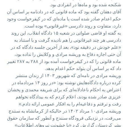
شکنجه شده بود و ماه‌ها در انفرادی بود.
آقای دهقان گفته بود که ماده‌ قانونی که در دادنامه بر اساس آن
حکم اعدام صادر شده است با ماده‌ای که در کیفرخواست وجود
دارد، متفاوت و روند دادرسی «غیرقانونی» بوده است. ‌
‌به گفته او قاضی صلواتی در شعبه ۱۵ دادگاه انقلاب، این روند
دادرسی هر چند غیرقانونی را هم نادیده گرفت و با استناد به
«علم خودش در دقیقه نود»، بعد از آخرین جلسه دادگاه که در
آن حتی اجازه دفاع به وریشه مرادی و وکلایش را نداده بود‌،
ماده قانونی را که در کیفرخواست آمده بود از ۲۸۸ به ۲۸۷ تغییر
داد که بر اساس آن بتواند حکم اعدام بدهد. ‌‌
وریشه مرادی در نامه‌ای که شهریور ۱۴۰۳ از زندان منتشر
کرده درباره دادگاه‌هایش نوشته بود‌: «در روز ۱۴ مردادماه در
اعتراض به احکام ناعادلانه‌ای که برای شریفه محمدی و پخشان
عزیزی صادر شده بودند، اعلام کردم که به بیدادگاه نخواهم
رفت و نرفتم و دفاعیه‌ام را به افکار عمومی ارائه دادم.»‌
وریشه مرادی۱۰ مرداد ۱۴۰۲ در حالیکه از کرمانشاه به سنندج
می‌رفت، در نزدیکی فرودگاه سنندج و آنطور که سازمان حقوق
بشر کردستان گزارش کرد «با خشونت نیروهای اطلاعات»