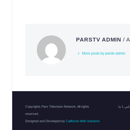
PARSTV ADMIN
/
More posts by parstv admin
اس با ما
Copyrights Pars Television Network, All rights
reserved.
Designed and Developed by
California Web Solutions