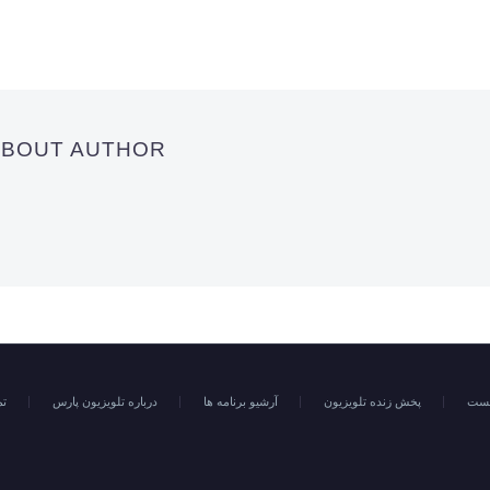
 ABOUT AUTHOR
خست
پخش زنده تلویزیون
آرشیو برنامه ها
درباره تلویزیون پارس
تم