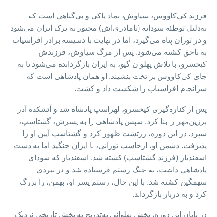
فرزند کی‌کاووس، سیاوش، نماد پاکی و بی‌گناهی است که
به‌دلیل توطئه‌ سودابه (نامادری‌اش) مجبور به ترک ایران می‌شود
و در توران پناه می‌گیرد، اما در نهایت با دسیسه برادر افراسیاب
به ناحق کشته می‌شود. پس از مرگ سیاوش، فرزندش
کیخسرو، با تلاش پهلوان گیو، به ایران بازگردانده می‌شود تا به
جای کی‌کاووس بر تخت بنشیند. او همان پادشاهی است که
سرانجام افراسیاب را شکست داد و کشت.
پس از کناره‌گیری کیخسرو، لهراسپ پادشاه شد و آتشکده آذر
برزین‌مهر را بنا کرد. سپس پادشاهی را به پسرش، گشتاسپ،
سپرد. در این دوره، زرتشت ظهور کرد و گشتاسپ آیین او را
پذیرفت. دشمن او، ارجاسپ تورانی، با ایران جنگید اما به‌ دست
اسفندیار (فرزند گشتاسپ) کشته شد. اسفندیار که سودای
پادشاهی داشت، به جنگ رستم فرستاده شد و در نبردی
سهمگین کشته شد. با این حال، رستم پسر او، بهمن، را بزرگ
کرد و به دربار بازگرداند.
در پایان این دوره، بخش پهلوانی به‌تدریج به بخش تاریخی نزدیک