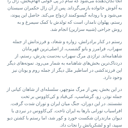
آنجا تکان‌دهنده می‌شود که سام در پی خوابی الهام‌بخش، زال را
به آغوش خانواده بازمی‌گرداند. پس از آن زال حکمران سیستان
می‌شود و با رودابه گیسوکمند ازدواج می‌کند. حاصل این پیوند،
رستم، پهلوان نامدار، است که تولدش با کمک سیمرغ و به
روش جراحی (شبیه سزارین) انجام شد.
رستم در کنار برادرانش، زواره و شغاد، و فرزندانش از جمله
سهراب، فرامرز و بانو گشسب، از اصلی‌ترین قهرمانان
شاهنامه‌اند. تراژدی مرگ سهراب به‌دست پدرش، رستم، از
دردناک‌ترین بخش‌های شاهنامه به شمار می‌رود. نمونه‌های دیگر
این فرزندکشی در اساطیر ملل دیگر از جمله روم و یونان نیز
وجود دارد.
در این بخش، پس از مرگ منوچهر، سلسله‌ای از شاهان کیانی از
جمله نوذر، زو، گرشاسپ، کی‌قباد و کی‌کاووس بر تخت
نشستند. در این دوران، جنگ میان ایران و توران شدت گرفت.
افراسیاب تورانی بارها به ایران تاخت. کی‌کاووس در نبردی با
دیوان مازندران شکست خورد و کور شد، اما رستم با کشتن دیو
سپید، او و لشکریانش را نجات داد.