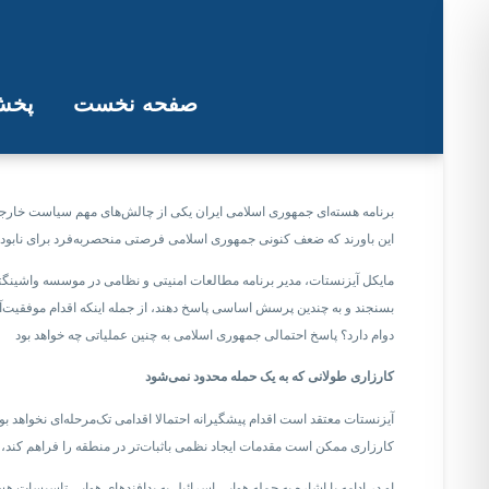
صفحه نخست
پخش 
شش محاسبه پیچیده، پیش ‌رو
برنامه هسته‌ای جمهوری اسلامی ایران یکی از چالش‌های مهم سیاست خارجی د
این باورند که ضعف کنونی جمهوری اسلامی فرصتی منحصر‌به‌فرد برای نابودی
مایکل آیزنستات، مدیر برنامه مطالعات امنیتی و نظامی در موسسه واشینگت
بسنجند و به چندین پرسش اساسی پاسخ دهند، از جمله اینکه اقدام موفقیت‌آ
دوام دارد؟ پاسخ احتمالی جمهوری اسلامی به چنین عملیاتی چه خواهد بود
کارزاری طولانی که به یک حمله محدود نمی‌شود
آیزنستات معتقد است اقدام پیشگیرانه احتمالا اقدامی تک‌مرحله‌ای نخواهد ب
کارزاری ممکن است مقدمات ایجاد نظمی باثبات‌تر در منطقه را فراهم کند، ی
او در ادامه با اشاره به حمله هوایی اسرائیل به پدافندهای هوایی تاسیسات 