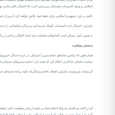
اسلامی و وجود تاسیسات هسته‌ای زیرزمینی است که احتمال باقی ماندن توانا
علاوه بر این، جمهوری اسلامی برای حفظ خود، تلاش خواهد کرد تا پس از حمل
بنابراین، احتمال دارد تاسیسات کوچک غنی‌سازی و مراکز تسلیحاتی را به م
به همین دلیل، ممکن است اقدام‌های مخفیانه برای ایجاد اختلال و تاخیر در ب
سنجش موفقیت
همان‌طور که بنیامین نتانیاهو، نخست‌وزیر اسرائیل، در غزه به‌دنبال «پیرو
سیاست فشار حداکثری، اعلام کرد که قصد دارد «تمام مسیرهای دستیابی ایران 
آیزنستات می‌نویسد بنابراین، اهداف اقدام پیشگیرانه علیه برنامه هسته‌ای 
او در ادامه می‌افزاید شرایط انجام حمله بر نحوه ارزیابی موفقیت تاثیر خو
لازم وارد عمل شود، در حالی که جمهوری اسلامی تقریبا به‌طور قطع اقدام‌ها