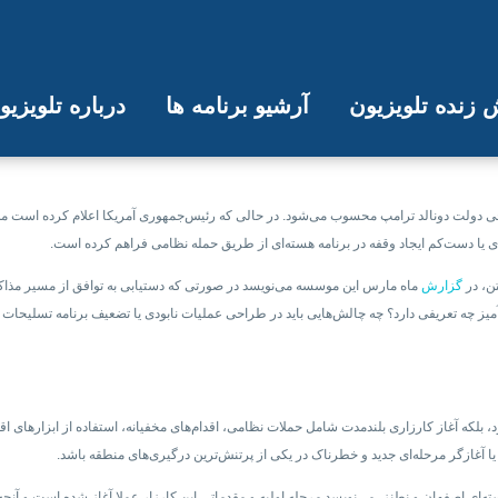
زنده تلویزیون
آرشیو برنامه ها
درباره تلویزی
ی اسرائیل و آمریکا در حمله به تاسیس
ولت دونالد ترامپ محسوب می‌شود. در حالی که رئیس‌جمهوری آمریکا اعلام کرده است مذاکره 
 یا دست‌کم ایجاد وقفه در برنامه هسته‌ای‌ از طریق حمله نظامی فراهم کرده است.
ن، در
گزارش
ماه مارس این موسسه می‌نویسد در صورتی که دستیابی به توافق از مسیر مذاکره
میز چه تعریفی دارد؟ چه چالش‌هایی باید در طراحی عملیات نابودی یا تضعیف برنامه تسلیحات 
ود، بلکه آغاز کارزاری بلندمدت شامل حملات نظامی، اقدام‌های مخفیانه، استفاده از ابزارهای 
ا آغازگر مرحله‌ای جدید و خطرناک در یکی از پرتنش‌ترین درگیری‌های منطقه باشد.
هسته‌ای اصفهان و نطنز، می‌نویسد مرحله اولیه و مقدماتی این کارزار عملا آغاز شده است و آ