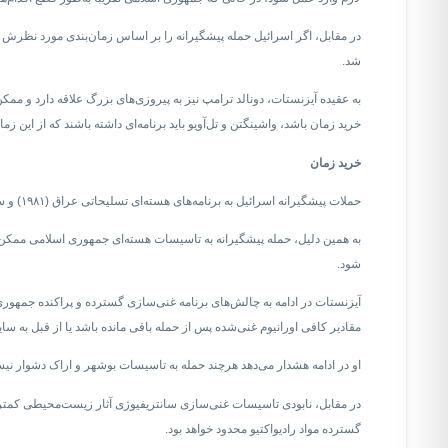
در مقابل، اگر اسرائیل حمله پیشگیرانه را بر اساس زمان‌بندی مورد نظرش و
شد.
به عقیده آیزنستات، دونالد ترامپ نیز به پیروزی‌های بزرگ علاقه دارد و ممک
خرید زمان باشد، واشینگتن و تل‌آویو باید برنامه‌ای داشته باشند که از این زم
خرید زمان
حملات پیشگیرانه اسرائیل به برنامه‌های هسته‌ای تسلیحاتی عراق (۱۹۸۱) و سوریه (۲۰۰۷) سبب تاخیرهای قابل‌‌ملاحظه‌ای شد و شرایطی ایجاد کرد که رویدادهای پیش‌بینی‌ناپذیر بعدی مانع تولید سلاح‌ هسته‌ای شدند.
به همین دلیل، حمله پیشگیرانه به تاسیسات هسته‌ای جمهوری اسلامی ممکن اس
شود.
آیزنستات در ادامه به چالش‌های برنامه غنی‌سازی گسترده و پراکنده جمهور
مقادیر کافی اورانیوم غنی‌شده پس از حمله باقی مانده باشد یا از قبل به سا
او در ادامه هشدار می‌دهد هرچند حمله به تاسیسات بوشهر و اراک دشوار نیس
در مقابل، نابودی تاسیسات غنی‌سازی سانتریفیوژی آثار زیست‌محیطی کمتری خو
گسترده مواد رادیواکتیو محدود خواهد بود.