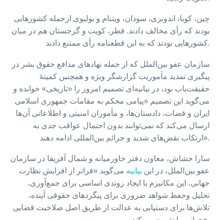
چین، کوبا، اندونزی، سودان، ویتنام و بولیوی ازجمله کشورهایی
بودند که رأی مخالف دادند. قطر، کویت و گرجستان هم در میان
کشورهایی بودند که به این قطعنامه رأی ممتنع دادند.
سازمان عفو بین‌الملل که از جمله نهادهای مدافع حقوق بشر در
پیگیری تمدید مأموریت گزارشگر ویژه و همچنین کمیتۀ
حقیقت‌یاب بود، در بیانیه‌ای تصمیم امروز را «تاریخی» خوانده و
می‌گوید این تصمیم «پیامی محکم به مقامات جمهوری اسلامی
ایران و قضات، دادستان‌ها، و مأموران امنیتی و اطلاعاتی آن‌ها
ارسال می‌کند که نمی‌توانند بدون احتمال عواقب جدی به
ارتکاب نقض‌های شدید و جرائم بین‌المللی ادامه دهند».
سارا حشاش، معاون دفتر خاورمیانه و شمال آفریقا در سازمان
عفو بین‌الملل، در این
بیانیه
می‌گوید «فراتر از افزایش نظارت
جهانی، این مکانیزم با ایجاد روندی اساسی برای جمع‌آوری،
تحلیل وحفظ شواهد ضروری برای پیگردهای حقوقی آینده،
تلاش‌ها برای دستیابی به عدالت از طریق اصل صلاحیت قضایی
جهانی را تقویت می‌کند».