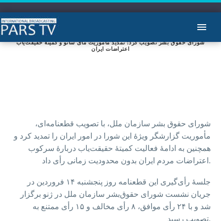
شورای حقوق بشر تصویب کرد: تمدید مأموریت مای ساتو و کمیتۀ حقیقت‌یاب
اعتراضات ایران
شورای حقوق بشر سازمان ملل، با تصویب قطعنامه‌ای،
مأموریت گزارشگر ویژۀ این شورا در امور ایران را تمدید کرد و
همچنین به ادامۀ فعالیت کمیتۀ حقیقت‌یاب دربارۀ سرکوب
اعتراضات مردم ایران بدون محدودیت زمانی رأی داد.
جلسۀ رأی‌گیری این قطعنامه روز پنجشنبه ۱۴ فروردین در
جریان نشست شورای حقوق‌بشر سازمان ملل در ژنو برگزار
شد و با ۲۴ رأی موافق، ۸ رأی مخالف و ۱۵ رأی ممتنع به
تصویب رسید.