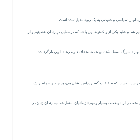
 شد و شاید یکی از واکنش‌ها این باشد که در مقابل درِ زندان بنشینیم و از
براساس اعلام کانال مهدی محمودیان، صبح امروز «بیش از ۶۰۰ زندانی سیاسی و امنیتی که پس از بمباران زندان اوین در تیرماه و یا در هفته‌های اخیر بازداشت و به زندان تهران بزرگ منتقل شده بودند، به بندهای ۷ و ۸ زندان اوین بازگردانده
ه‌عنوان بخشی از حملات به «نمادهای سرکوب» در جمهوری اسلامی توصیف کرد، اما سازمان عفو بین‌الملل در گزارشی که ۳۰ تیرماه منتشر شد، نوشت که تحقیقات گسترده‌اش نشان می‌دهد چندین حملۀ ارتش
ای متعددی از «وضعیت بسیار وخیم» زندانیان منتقل‌شده به زندان زنان در