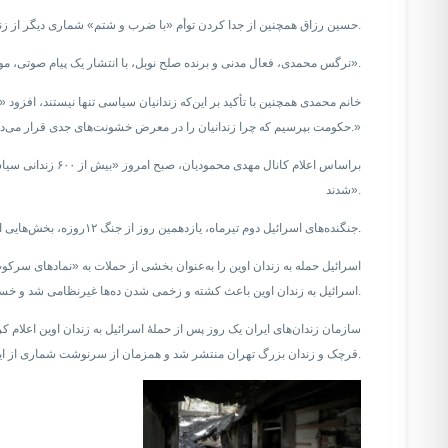
حسین رزاق همچنین از جدا کردن توأم «با ضرب و شتم» شماری دیگر از زندانیان سیاسی و «زندانیان محکوم به اعدام» و انتقال آنان به زندان قزل‌حصار خبر داد.
نرگس محمدی، فعال مدنی و برنده صلح نوبل، با انتشار یک پیام صوتی، موضوع ضرب‌وشتم زندانیان هنگام انتقال را تأیید کرد و گفت: «اعمال خشونت بی‌حدومرز علیه زندانیان سیاسی و عقیدتی به یک رویه تبدیل شده است».
خانم محمدی همچنین با تأکید بر این‌که زندانیان سیاسی تنها نیستند، افزود «
حکومت بپرسیم که چرا زندانیان را در معرض خشونت‌های جدی قرار می‌دهد.»
شدند».
جنگنده‌های اسرائیل دوم تیرماه، یازدهمین روز از جنگ ۱۲روزه، بخش‌هایی از زندان اوین را نیز هدف قرار دادند.
اسرائیل به زندان اوین باعث کشته و زخمی شدن ده‌ها غیرنظامی شد و خسارات و ویرانی گسترده‌ای در دست‌کم شش نقطه از مجموعه زندان اوین بر جا گذاشت.
سازمان زندان‌های ایران یک روز پس از حملهٔ اسرائیل به زندان اوین اعلام کر
قرچک و زندان بزرگ تهران منتشر شد و همزمان از سرنوشت شماری از این زندانیان تا چندین روز هیچ اطلاعی در دست نبود.