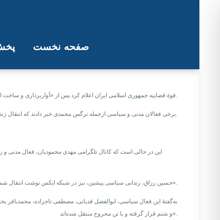
صفحه نخست
پخش 
صدها زندانی سیاسی، «ه
قوۀ قضاییه جمهوری اسلامی ایران اعلام کرد پس از «آواربرداری و ساخت اقامتگاه جدید» در زندان اوین، روند بازگشت گروه اول از زندانیان سیاسی به آن آغاز شده است.
برخی فعالان مدنی و سیاسی ازجمله نرگس محمدی خبر دادند که انتقال زندانیان با ضرب‌وشتم همراه بوده و زندان نیز بازسازی نشده است.
این در حالی است که کانال تلگرامی مهدی محمودیان، فعال مدنی و زند
حسین رزاق، زندانی سیاسی پیشین، نیز در شبکه ایکس نوشت انتقال شماری از زندانیان سیاسی با ضرب و شتم همراه بوده و «با تن مجروح منتقل شده‌اند».
به‌گفتۀ این فعال سیاسی، ابوالفضل قدیانی، مصطفی تاجزاده، محمدباقر بختی
و شتم قرار گرفته و با تن مجروح منتقل شده‌اند».