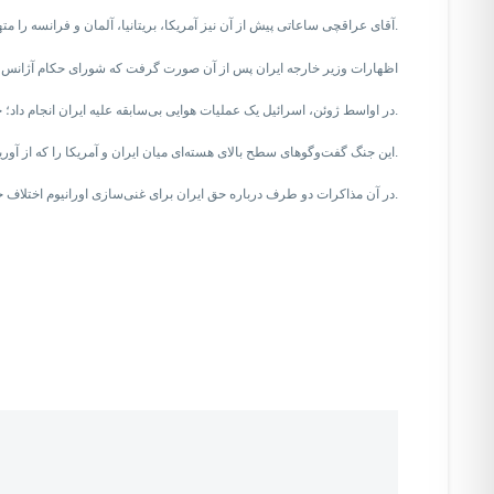
آقای عراقچی ساعاتی پیش از آن نیز آمریکا، بریتانیا، آلمان و فرانسه را متهم کرده بود که مسیر «تنش‌زایی» را دنبال می‌کنند.
اظهارات وزیر خارجه ایران پس از آن صورت گرفت که شورای حکام آژانس 
در اواسط ژوئن، اسرائیل یک عملیات هوایی بی‌سابقه علیه ایران انجام داد؛ حمله‌ای که به آغاز جنگ ۱۲ روزه منجر شد و طی آن ایالات متحده نیز برای مدت کوتاهی با حمله به برخی از تأسیسات هسته‌ای ایران وارد درگیری شد.
این جنگ گفت‌وگوهای سطح بالای هسته‌ای میان ایران و آمریکا را که از آوریل آغاز شده بود، مختل کرد.
در آن مذاکرات دو طرف درباره حق ایران برای غنی‌سازی اورانیوم اختلاف جدی داشتند. حقی که تهران آن را «غیرقابل مذاکره» و «ذاتی» می‌داند.