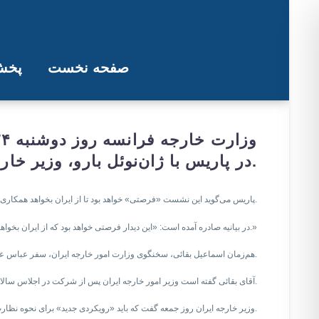
صفحه نخست
پخش 
عباس عراقچ
در پاریس با ژان‌نوئل بارو، وزیر خارجه فرانسه، دیدار و گفت‌وگو خواهد کرد.
پاریس می‌گوید این نشست «فرصتی» خواهد بود تا از ایران بخواهد همکاری با آژانس بین‌المللی انرژی اتمی را از سر بگیرد.
در بیانیه صادره آمده است: «این دیدار فرصتی خواهد بود که از ایران بخواهیم به تعهدات خود در برابر آژانس عمل کند و هرچه سریع‌تر همکاری با این نهاد را از سر بگیرد.»
هم‌زمان اسماعیل بقائی، سخنگوی وزارت امور خارجه ایران، سفر عباس عراقچی به فرانسه را تایید کرده است.
آقای بقائی گفته است وزیر امور خارجه ایران پس از شرکت در اجلاس سالانه سازمان منع سلاح‌های شیمیایی در هلند، «بنا به دعوت همتای فرانسوی» عازم پاریس خواهد شد.
وزیر خارجه ایران روز جمعه گفت که باید «رویکردی جدید» برای نحوه نظارت بر سایت‌های هسته‌ای ایران اتخاذ شود.