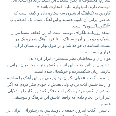
بسازم، مخصوصا با چنین سبکی. این آهنگ برای او است. بابا،
دوستت دارم، امیدوارم مایه افتخارت باشد.»
گاردین به تک‌آهنگ اد شیرن سه ستاره داده و گفته است که
عناصر ایرانی آن ثانویه هستند و این آهنگ عمدتا یک قطعه پاپ
«آنگلوساکسون» است.
منتقد روزنامه تلگراف نوشته است که این قطعه «سبک‌تر از
پشمک و دو برابر آن چسبناک… تا فردا آهنگ شماره یک هر
لیست اسپاتیفای خواهد شد و در طول بهار و تابستان از آن
فراری نیست.»
هواداران و مخاطبان نظر مثبت‌تری ابراز کرده‌اند.
اد شیرن از تاثیر مثبت این اثر و واکنش مثبت مخاطبان ایرانی و
فارسی‌زبان شگفت‌زده و خوشحال شده است.
او به من گفت: «خیلی نگران بودم، یعنی من این آهنگ را ساختم
و از ساختنش لذت بردم، ولی بعدش با خودم فکر کردم که اگر
منتشرش کنم، مردم ممکن است فکر کنند این کار را به دلایلی
غیر از این انجام دادم که واقعا عاشق این فرهنگ و موسیقی
هستم.»
اد شیرن گفت امروز، جمعه با دوستانش به رستورانی ایرانی در