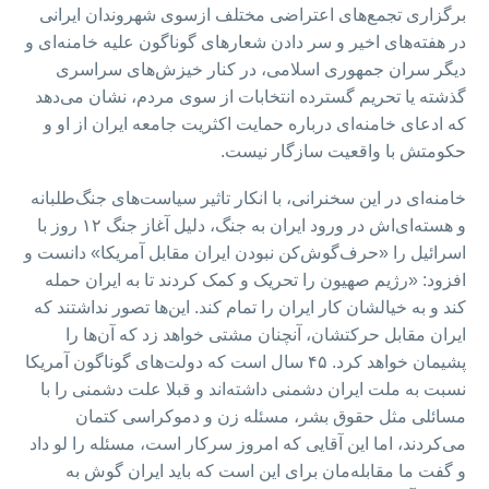
برگزاری تجمع‌های اعتراضی مختلف ازسوی شهروندان ایرانی
در هفته‌های اخیر و سر دادن شعارهای گوناگون علیه خامنه‌ای و
دیگر سران جمهوری اسلامی، در کنار خیزش‌های سراسری
گذشته یا تحریم گسترده انتخابات از سوی مردم، نشان می‌دهد
که ادعای خامنه‌ای درباره حمایت اکثریت جامعه ایران از او و
حکومتش با واقعیت سازگار نیست.
خامنه‌ای در این سخنرانی، با انکار تاثیر سیاست‌های جنگ‌طلبانه
و هسته‌ای‌اش در ورود ایران به جنگ، دلیل آغاز جنگ ۱۲ روز با
اسرائیل را «حرف‌گوش‌کن نبودن ایران مقابل آمریکا» دانست و
افزود: «رژیم صهیون را تحریک و کمک کردند تا به ایران حمله
کند و به خیالشان کار ایران را تمام کند. این‌ها تصور نداشتند که
ایران مقابل حرکتشان، آنچنان مشتی خواهد زد که آن‌ها را
پشیمان خواهد کرد. ۴۵ سال است که دولت‌های گوناگون آمریکا
نسبت به ملت ایران دشمنی داشته‌اند و قبلا علت دشمنی را با
مسائلی مثل حقوق بشر، مسئله زن و دموکراسی کتمان
می‌کردند، اما این آقایی که امروز سرکار است، مسئله را لو داد
و گفت ما مقابله‌مان برای این است که باید ایران گوش به