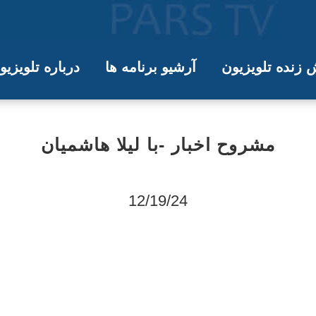
زنده تلویزیون
آرشیو برنامه ها
درباره تلویزی
مشروح اخبار -با لیلا هاشميان
12/19/24