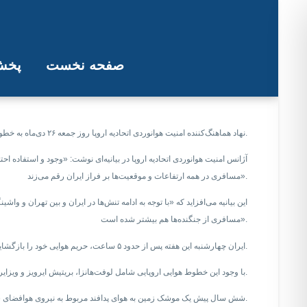
صفحه نخست
پخش 
نهاد هوانوردی 
نهاد هماهنگ‌کننده امنیت هوانوردی اتحادیه اروپا روز جمعه ۲۶ دی‌ماه به خطوط هوایی این بلوک سیاسی توصیه کرد که وارد حریم هوایی ایران نشوند.
آژانس امنیت هوانوردی اتحادیه اروپا در بیانیه‌ای نوشت: «وجود و استفاده 
مسافری در همه ارتفاعات و موقعیت‌ها بر فراز ایران رقم می‌زند».
این بیانیه می‌افزاید که «با توجه به ادامه تنش‌ها در ایران و بین تهران و
مسافری از جنگنده‌ها هم بیشتر شده است».
ایران چهارشنبه این هفته پس از حدود ۵ ساعت، حریم هوایی خود را بازگشایی کرد. در این فاصله بسیاری از پروازها لغو شده یا ناچار به تغییر مسیر شده بودند.
با وجود این خطوط هوایی اروپایی شامل لوفت‌هانزا، بریتیش ایرویز و ویزایر، در روز پنجشنبه هم از ورود به حریم هوایی ایران و عراق اجتناب کردند.
شش سال پیش یک موشک زمین به هوای پدافند مربوط به نیروی هوافضای سپاه پاسداران، هواپیمای مسافربری خطوط بین‌المللی اوکراین با ۱۷۶ سرنشین را، تنها دقایقی پس از برخاستن از فرودگاه تهران هدف قرار داد و ساقط کرد.