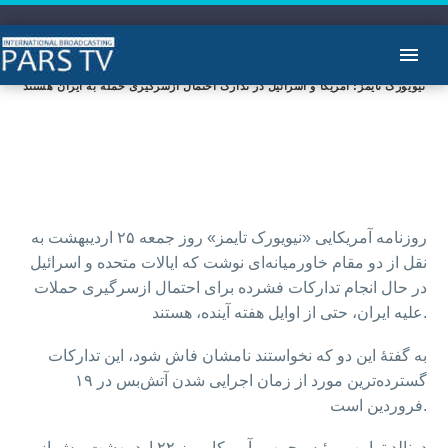
نیویورک تایمز: آمریکا و اسرائیل در تدارک احتمال ازسرگیری حمله به ایران هستند
روزنامه آمریکایی «نیویورک تایمز» روز جمعه ۲۵ اردیبهشت به
نقل از دو مقام خاورمیانه‌ای نوشت که ایالات متحده و اسرائیل
در حال انجام تدارکات فشرده برای احتمال ازسرگیری حملات
علیه ایران، حتی از اوایل هفته آینده، هستند.
به گفتهٔ این دو که نخواستند نامشان فاش شود، این تدارکات
گسترده‌ترین مورد از زمان اجرایی شدن آتش‌بس در ۱۹
فروردین است.
دونالد ترامپ، رئیس‌جمهور آمریکا، روز ۲۲ اردیبهشت پیش از