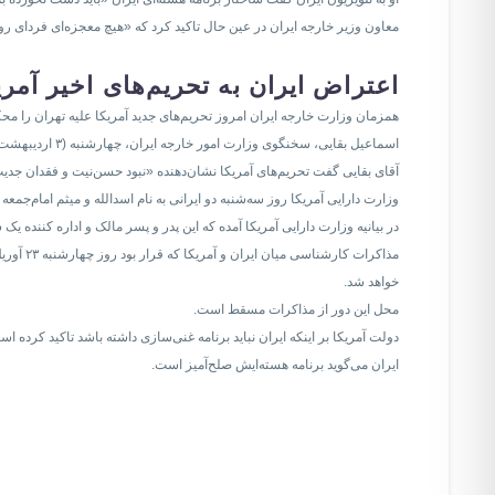
معاون وزیر خارجه ایران در عین حال تاکید کرد که «هیچ معجزه‌ای فردای روز
اعتراض ایران به تحریم‌های اخیر آمری
همزمان وزارت خارجه ‌ایران امروز تحریم‌های جدید آمریکا علیه تهران را مح
اسماعیل بقایی، سخنگوی وزارت امور خارجه ایران، چهارشنبه (۳ اردیبهشت / ۲۳ آوریل) وضع این تحریم‌ها را اقدامی «قلدرمآبانه و غیرقانونی» توصیف کرد که «در تناقض صریح با ادعای آمریکا برای گفتگو و مذاکره» است.
آقای بقایی گفت تحریم‌های آمریکا نشان‌دهنده «نبود حسن‌نیت و فقدان جدیت»
وزارت دارایی آمریکا روز سه‌شنبه دو ایرانی به نام اسدالله و میثم امام‌جمعه
در بیانیه وزارت دارایی آمریکا آمده که این پدر و پسر مالک و اداره کننده 
خواهد شد.
محل این دور از مذاکرات مسقط است.
دولت آمریکا بر اینکه ایران نباید برنامه غنی‌سازی داشته باشد تاکید کرده اس
ایران می‌گوید برنامه هسته‌ایش صلح‌آمیز است.