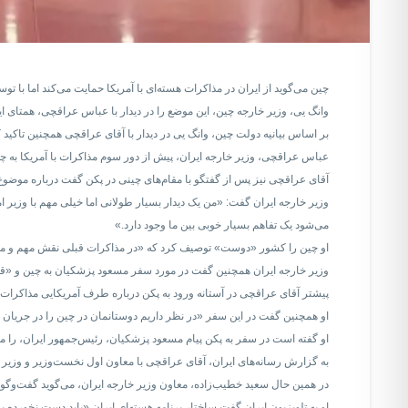
چین می‌گوید از ایران در مذاکرات هسته‌ای با آمریکا حمایت می‌کند اما با 
وانگ یی، وزیر خارجه چین، این موضع را در دیدار با عباس عراقچی، همتای ایر
بر اساس بیانیه دولت چین، وانگ یی در دیدار با آقای عراقچی همچنین تاکید ک
عباس عراقچی، وزیر خارجه ایران، پیش از دور سوم مذاکرات با آمریکا به چ
آقای عراقچی نیز پس از گفتگو با مقام‌های چینی در پکن گفت درباره موضوع 
وزیر خارجه ایران گفت: «من یک دیدار بسیار طولانی اما خیلی مهم با وزیر ام
می‌شود یک تفاهم بسیار خوبی بین ما وجود دارد.»
او چین را کشور «دوست» توصیف کرد که «در مذاکرات قبلی نقش مهم و مثبتی
وزیر خارجه ایران همچنین گفت در مورد سفر مسعود پزشکیان به چین و «ق
پیشتر آقای عراقچی در آستانه ورود به پکن درباره طرف آمریکایی مذاکرات گف
او همچنین گفت در این سفر «در نظر داریم دوستانمان در چین را در جریان 
او گفته است در سفر به پکن پیام مسعود پزشکیان، رئیس‌جمهور ایران، را من
به گزارش رسانه‌های ایران، آقای عراقچی با معاون اول نخست‌وزیر و وزیر
در همین حال سعید خطیب‌زاده، معاون وزیر خارجه ایران، می‌گوید گفت‌وگو
او به تلویزیون ایران گفت ساختار برنامه هسته‌ای ایران «باید دست نخورده بم