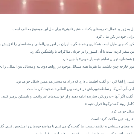
توسل به زور و اعمال تحریم‌های یکجانبه «غیرقانونی» برای حل این موضوع مخالف است.
انی خود در پکن بیان کرد.
رد که چین مایل است همکاری و هماهنگی با ایران در امور بین‌المللی و منطقه‌ای را افزایش د
ین سفر کرده است تا آن کشور را در جریان مذاکرات با واشنگتن بگذارد.
هسته‌ای، تهران تفاهم «بسیار خوبی» با چین دارد.
ور خارجه چین داشتم. ما تقریبا همه مسائل موجود در روابط دوجانبه و مسائل بین المللی را بحث
 را ایفا کرد» و گفت اطمینان دارد که در ادامه مسیر هم همین شکل خواهد بود.
لدرمآبی آمریکا و سلطه‌جویی‌اش در عرصه بین المللی» صحبت کرده است.
ت اگر آنها «به رویکرد سازنده ادامه دهند و از خواسته‌های غیرواقعی و ناممکن پرهیز کنند، ا
کامل روند گفت‌وگوها قرار دهیم.»
تقل خواهد کرد.
 خارجه چین ملاقت کرده است.
 به معنای دستیابی به تفاهم نیست. ما گفت‌وگو می‌کنیم تا مواضع خودمان را مشخص کنیم. 
اند» و افزود که بین تعهدات ایران و رفع تحریم ها توازن برقرار شود.