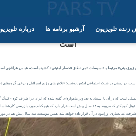
زنده تلویزیون
آرشیو برنامه ها
درباره تلویزی
منیتی» در نزدیکی نطنز: ادعای خیالی
است
‌های زیرزمینی» مرتبط با تاسیسات اتمی نطنز «حصار امنیتی» کشیده است، عباس عراقچی اس
 است، در پستی در شبکه اجتماعی ایکس نوشت: «تلاش‌های رژیم اسرائیل و برخی گروه‌های ذینف
لی است که در آن با استناد به تصاویر ماهواره‌ای گفته شده که ایران در اطراف کوه «کلنگ
در این گزارش آمده است که در زیر این کوه یک تونل بسیار عمیق جدید و یک تونل کوچکتر که مربوط به ۱۸ سال 
رفته غنی‌سازی اورانیوم در آن قرار داده خواهد شد. همین مؤسسه سه سال پیش هم در مورد ا