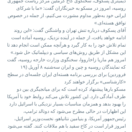
دیمیتری پسکوف، سخنگوی کاخ کرملین مرکز ریاست جمهوری
روسیه، امروز در مسکو به خبرنگاران گفت: «ما با شرکای
ایرانی خود به‌طور مداوم مشورت می‌کنیم، از جمله در خصوص
توافق هسته‌ای.»
آقای پسکوف درباره تنش تهران و واشنگتن گفت: «این روند
ادامه خواهد یافت، از جمله در آینده نزدیک. روسیه آماده است
تمام تلاش خود را به کار گیرد و هرآنچه ممکن است انجام دهد تا
این مشکل از طریق روش‌های سیاسی و دیپلماتیک حل شود.»
امروز هم ماریا زاخارووا، سخنگوی وزارت خارجه روسیه، گفت
که نمایندگان روسیه و چین و ایران سه‌شنبه ۸ آوریل (۱۹
فروردین) برای بررسی برنامه هسته‌ای ایران جلسه‌ای در سطح
«کارشناسی» برگزار خواهند کرد
مسکو بارها پیشنهاد کرده است که برای میانجیگری بین دو
طرف آمادگی دارد. این کشور تلاش می‌کند روابط خود با آمریکا
را بهبود بدهد و همزمان مناسبات بسیار نزدیکی با اسرائیل دارد
این اظهارات در حالی مطرح می‌شود که دونالد ترامپ،
رئیس‌جمهور آمریکا، و بنیامین نتانیاهو، نخست‌وزیر اسرائیل،
امروز قرار است در کاخ سفید با هم ملاقات کنند. گفته می‌شود