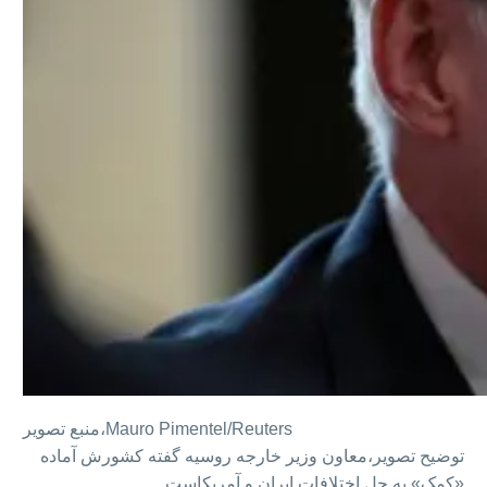
Mauro Pimentel/Reuters
منبع تصویر،
توضیح تصویر،
معاون وزیر خارجه روسیه گفته کشورش آماده
«کمک» به حل اختلافات ایران و آمریکاست