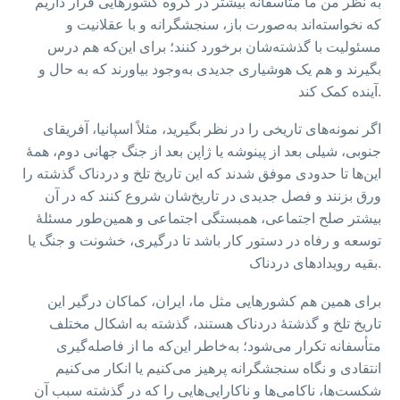
به نظر من ما متأسفانه بیشتر در گروه کشورهایی قرار داریم
که نخواسته‌اند به‌صورت باز، سنجشگرانه و با عقلانیت و
مسئولیت با گذشته‌شان برخورد کنند؛ برای این‌که هم درس
بگیرند و هم یک هوشیاری جدیدی به‌وجود بیاورند که به حال و
آینده کمک کند.
اگر نمونه‌های تاریخی را در نظر بگیرید، مثلاً اسپانیا، آفریقای
جنوبی، شیلی بعد از پینوشه یا ژاپن بعد از جنگ جهانی دوم، همهٔ
این‌ها تا حدودی موفق شدند که این تاریخ تلخ و دردناک گذشته را
ورق بزنند و فصل جدیدی در تاریخ‌شان شروع کنند که در آن
بیشتر صلح اجتماعی، همبستگی اجتماعی و همین‌طور مسئلهٔ
توسعه و رفاه در دستور کار باشد تا درگیری، خشونت و جنگ یا
بقیه رویدادهای دردناک.
برای همین هم کشورهایی مثل ما، ایران، کماکان درگیر این
تاریخ تلخ و گذشتهٔ دردناک هستند، گذشته به اشکال مختلف
متأسفانه تکرار می‌شود؛ به‌خاطر این‌که ما از فاصله‌گیری
انتقادی و نگاه سنجشگرانه پرهیز می‌کنیم یا انکار می‌کنیم
شکست‌ها، ناکامی‌ها و ناکارایی‌هایی را که در گذشته سبب آن