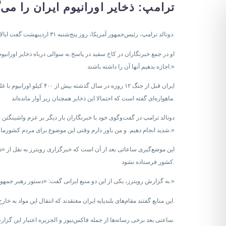
ترامپ: ذخایر اورانیوم ایران را می‌گ
دونالد ترامپ، رئیس‌جمهور آمریکا، روز پنج‌شنبه ۳۱ اردیبهشت گفت ایالات متحده با دریافت عوارض از کشتی‌ها در تنگه هرمز موافق نیست و ذخایر اورانیوم با غنای بالای ایران را به دست خواهد آورد.
او در جمع خبرنگاران در کاخ سفید در پاسخ به سوالی درباه ذخایر اورانیوم 
اجازه بدهیم آنها آن را داشته باشند.»
ماهواره‌ای گفته است که احتمالا این ذخایر همچنان زیر آوار مانده‌اند.
دونالد ترامپ در گفت‌وگوی خود با خبرنگاران بار دیگر بر عزم واشینگتن ب
شدید انجام دهیم. و من باور دارم وقتی این موضوع برای مردم کشورمان مطرح شود، همه موافق خواهند بود که نمی‌توانیم اجازه دهیم ایران سلاح هسته‌ای داشته باشد.»
این موضع‌گیری ساعاتی بعد از آن است که خبرگزاری رویترز به نقل از «د
کشور فرستاده نشود.
به گزارش رویترز، یکی از این دو منبع ایرانی گفت: «دستور رهبر جمهوری اسلامی و اجماع در داخل حاکمیت این است که ذخایر اورانیوم غنی‌شده نباید از کشور خارج شود.»
این منابع گفتند مقام‌های بلندپایه ایران معتقدند که انتقال این مواد به خارج از کشور، ایران را در برابر حملات احتمالی آینده از سوی آمریکا و اسرائیل آسیب‌پذیرتر خواهد کرد.
ساعتی بعد برخی رسانه‌ها از جمله فاکس‌نیوز و الجزیره اعتبار این گزارش را زیر سوال بردند. ایران به شکل رسمی هنوز درباره محتوای گزارش رویترز موضع‌گیری نکرده است.