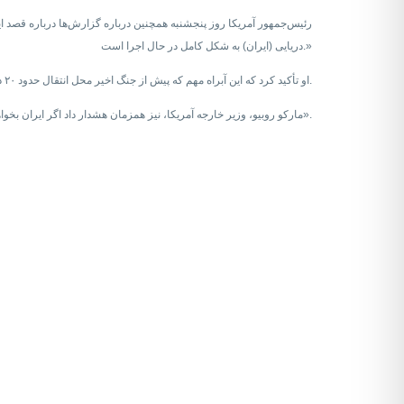
رئیس‌جمهور آمریکا روز پنجشنبه همچنین درباره گزارش‌ها درباره قصد ا
دریایی (ایران) به شکل کامل در حال اجرا است.»
او تأکید کرد که این آبراه مهم که پیش از جنگ اخیر محل انتقال حدود ۲۰ درصد از نفت و گاز جهان بود، باید باز شود و عبور و مرور کشتی‌ها در آن آزاد باشد.
مارکو روبیو، وزیر خارجه آمریکا، نیز همزمان هشدار داد اگر ایران بخواهد طرح دریافت عوارض از کشتی‌ها در تنگه هرمز را اجرا کند، توافق با ایالات متحده «غیرممکن خواهد شد».