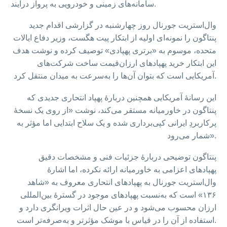
سامانه‌های زمینی و خودرویی به پرواز درآیند.
وال‌استریت جورنال روز چهارشنبه در گزارشی اقدام جدید
پنتاگون را نمونه‌ای اولیه از ابتکار پیت هگست، وزیر دفاع ایالات
متحده، موسوم به «برتری پهپادی» توصیف کرده و نوشت هدف
این ابتکار خرید پهپادهای ارزان‌قیمت ساخت شرکت‌های
آمریکایی است که بتوان آن‌ها را به‌سرعت به میدان منتقل کرد.
این رسانهٔ آمریکایی همچنین دربارهٔ پهپاد انتحاری جدیدی که
پنتاگون در خاورمیانه مستقر می‌کند، نوشت «از روی یک نسخهٔ
پرکاربردِ ایرانی کپی‌برداری شده و یک سلاح ابتدایی اما مؤثر به
شمار می‌رود».
پنتاگون توضیحی دربارهٔ جزئیات فنی و مشخصات دقیق
پهپادهای اعزامی به خاورمیانه ارائه نکرده‌، اما اشارهٔ
وال‌استریت جورنال به پهپادهای انتحاری معروف به «شاهد
۱۳۶» است که به‌نسبت پهپادهای موجود در گسترهٔ بین‌المللی
ارزان محسوب می‌شود و در عین حال اثرات ویرانگری دارد و
استفاده از آن را در قیاس با موشک مؤثرتر و به‌صرفه‌تر است.