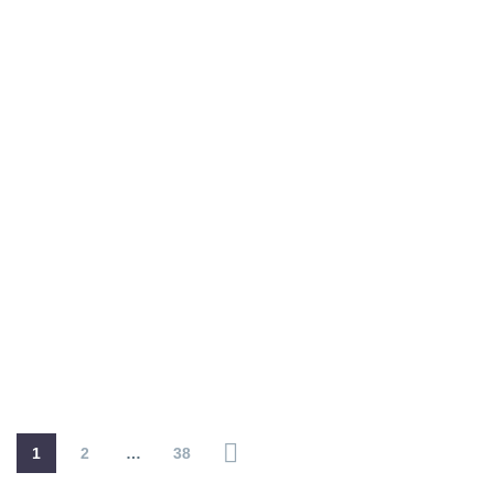
1
2
…
38