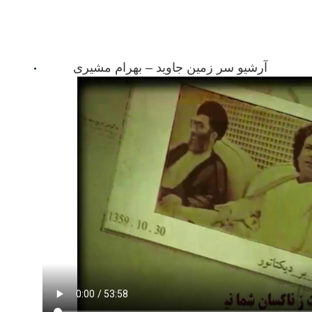
آرشیو سر زمین جاوید – بهرام مشیری
02/13/23