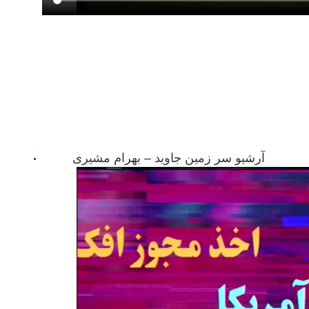
آرشیو سر زمین جاوید – بهرام مشیری
01/18/23