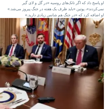
او پاسخ داد که اگر تانک‌های روسیه «در گل و لای گیر
نمی‌کردند»، پوتین «باید ظرف یک هفته در جنگ پیروز می‌شد.»
او اضافه کرد که «در جنگ هم شانس زیادی دارید.»