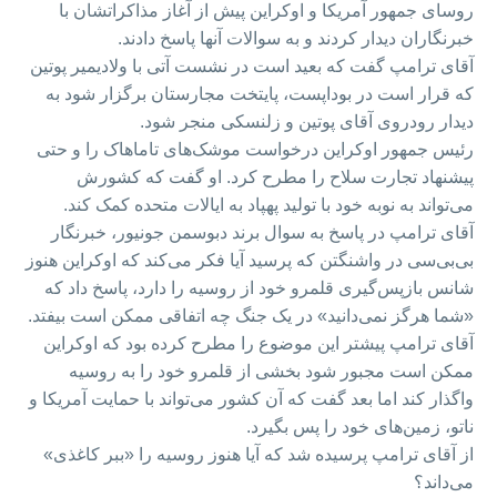
روسای جمهور آمریکا و اوکراین پیش از آغاز مذاکراتشان با
خبرنگاران دیدار کردند و به سوالات آنها پاسخ دادند.
آقای ترامپ گفت که بعید است در نشست آتی با ولادیمیر پوتین
که قرار است در بوداپست،‌ پایتخت مجارستان برگزار شود به
دیدار رودروی آقای پوتین و زلنسکی منجر شود.
رئیس جمهور اوکراین درخواست موشک‌های تاماهاک را و حتی
پیشنهاد تجارت سلاح را مطرح کرد. او گفت که کشورش
می‌تواند به نوبه خود با تولید پهپاد به ایالات متحده کمک کند.
آقای ترامپ در پاسخ به سوال برند دبوسمن جونیور،‌ خبرنگار
بی‌بی‌سی در واشنگتن که پرسید آیا فکر می‌کند که اوکراین هنوز
شانس بازپس‌گیری قلمرو خود از روسیه را دارد،‌ پاسخ داد که
«شما هرگز نمی‌دانید» در یک جنگ چه اتفاقی ممکن است بیفتد.
آقای ترامپ پیشتر این موضوع را مطرح کرده بود که اوکراین
ممکن است مجبور شود بخشی از قلمرو خود را به روسیه
واگذار کند اما بعد گفت که آن کشور می‌تواند با حمایت آمریکا و
ناتو، زمین‌های خود را پس بگیرد.
از آقای ترامپ پرسیده شد که آیا هنوز روسیه را «ببر کاغذی»
می‌داند؟