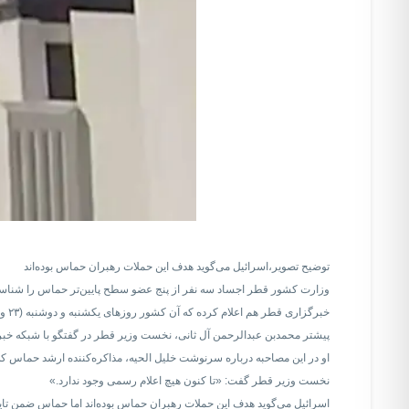
توضیح تصویر،
اسرائیل می‌گوید هدف این حملات رهبران حماس بوده‌اند
وزارت کشور قطر اجساد سه نفر از پنج عضو سطح پایین‌تر حماس را شناسا
خبرگزاری قطر هم اعلام کرده که آن کشور روزهای یکشنبه و دوشنبه (۲۳ و ۲۴ شهریور/ ۱۴ و ۱۵ سپتامبر) میزبان نشست اضطرای کشورهای اسلامی خواهد بود تا درباره حمله اسرائیل به دوحه بحث و گفتگو شود.
پیشتر محمدبن عبدالرحمن آل ثانی، نخست وزیر قطر در گفتگو با شبکه خبری
او در این مصاحبه درباره سرنوشت خلیل الحیه، مذاکره‌کننده ارشد حماس که
نخست وزیر قطر گفت: «تا کنون هیچ اعلام رسمی وجود ندارد.»
اسرائیل می‌گوید هدف این حملات رهبران حماس بوده‌اند اما حماس ضمن تایید کشته شدن ۶ نفر در جریان حملات هوایی اسرائیل، گفته فرماندهان