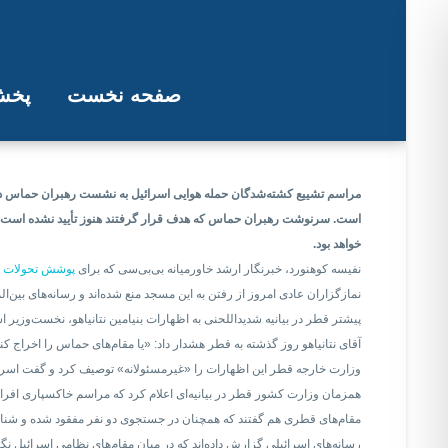
صفحه نخست
پخش 
تشییع کشته‌شدگان حمله ا
مراسم تشییع کشته‌شدگان حمله هوایی اسرائیل به نشست رهبران حماس در 
است. سرنوشت رهبران حماس که هدف قرار گرفتند هنوز تأیید نشده است، حما
خواهد بود.
نفیسه کوهنورد، خبرنگار ارشد خاورمیانه بی‌بی‌سی که برای
پوشش تحولات ا
نمازگزاران عادی امروز از رفتن به این مسجد منع شده‌اند و‌ رسانه‌های بین‌ال
پیشتر قطر در بیانیه‌ شدیداللحنی به اظهارات بنیامین نتانیاهو، نخست‌وزی
آقای نتانیاهو روز گذشته به قطر هشدار داد: «یا مقام‌های حماس را اخراج کنی
وزارت خارجه قطر این اظهارات را «غیرمسئولانه» توصیف کرد و گفت اسرائ
همزمان وزارت کشور قطر در بیانیه‌ای اعلام کرد که مراسم خاکسپاری افراد
مقام‌های قطری هم گفتند که همچنان در جستجوی دو نفر مفقود شده و شناس
رسانه‌های اسرائیلی گزارش داده‌اند که در میان مقام‌های نظامی اسرائیل نگ