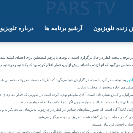
زنده تلویزیون
آرشیو برنامه ها
درباره تلویزی
سرائیل به دوحه، همزمان با واکنش تند ق
دوحه پایتخت قطر در حال برگزاری است. تابوت‌ها با پرچم فلسطین برای اعضای کشته شده 
س می‌گوید که آنها زنده مانده‌اند. پیش از این، قطر اعلام کرده بود که یکشنبه و دوشنبه
خیر
به دوحه سفر کرده است، در گزارش خود می‌گوید که اطراف مسجد معروف محمد بن عبدالو
مللی هم‌ اجازه پوشش از محل را ندارند.
ر اسرائیل، واکنش نشان داده است. آقای نتانیاهو تهدید کرده است در صورتی که قطر مقام‌های 
د یا آن‌ها را به دست عدالت بسپارید چون اگر شما نکنید، ما انجام خواهیم داد.»
یل کاملاً آگاه است که حضور مقام‌های حماس در قطر در چارچوب تلاش‌های میانجی‌گرانه و 
ی که در حمله اسرائیل کشته شدند، امروز در دوحه برگزار می‌شود.
ایی اجساد قربانیان هستند.
رانی‌هایی وجود دارد مبنی بر اینکه این حمله بسیار جنجالی ممکن است موفقیت‌آمیز نبوده باشد