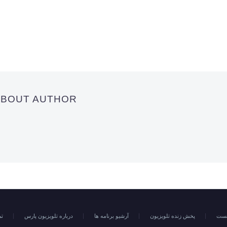
 ABOUT AUTHOR
خست
پخش زنده تلویزیون
آرشیو برنامه ها
درباره تلویزیون پارس
تم