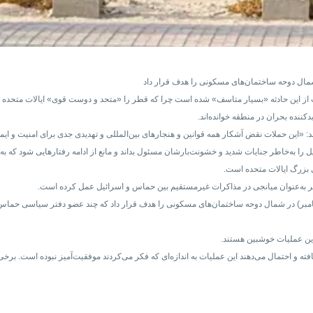
شمال دوحه ساختمان‌های مسکونی را هدف قرار داد
ت از این حادثه «بسیار متاسف» شده است چرا که قطر را «متحد و دوست قوی» ایالات متحده می
دکننده بحران در منطقه خوانده‌اند.
: «این حملات نقض آشکار همه قوانین و هنجارهای بین‌المللی و تهدیدی جدی برای امنیت و ایم
 را به‌خاطر جنایات شدید و خشونت‌بارشان مسئول بداند و مانع از ادامه رفتارهایی شود که 
 بزرگ ایالات متحده است.
 مقام‌های قطر، حمله هوایی بعد از ظهر سه‌شنبه (۱۸ شهریور/ ۹ سپتامبر) در شمال دوحه ساختمان‌های مسکونی را هدف قرار داد که 
 این عملیات خوشبین هستند.
افته و احتمال می‌دهند این عملیات به اندازه‌ای که فکر می‌کردند موفقیت‌آمیز نبوده است. 