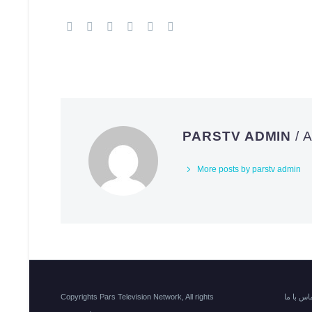
PARSTV ADMIN
/
More posts by parstv admin
اس با ما
Copyrights Pars Television Network, All rights