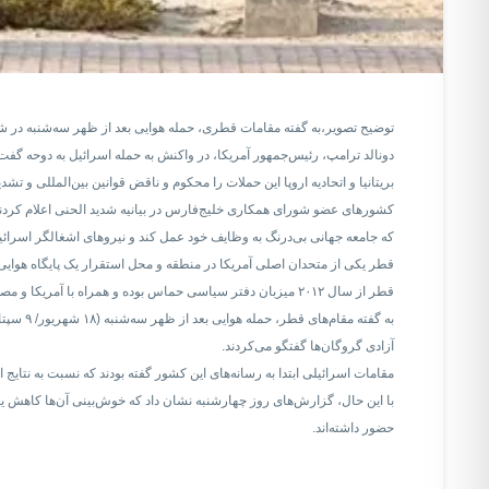
توضیح تصویر،
به گفته مقامات قطری، حمله هوایی بعد از ظهر سه‌شنبه در 
دونالد ترامپ، رئیس‌جمهور آمریکا، در واکنش به حمله اسرائیل به دوحه گف
بریتانیا و اتحادیه اروپا این حملات را محکوم و ناقض قوانین بین‌المللی و تشدی
کشورهای عضو شورای همکاری خلیج‌فارس در بیانیه‌ شدید الحنی اعلام کردند
که جامعه جهانی بی‌درنگ به وظایف خود عمل کند و نیروهای اشغالگر اسرائیل
قطر یکی از متحدان اصلی آمریکا در منطقه و محل استقرار یک پایگاه هوایی
قطر از سال ۲۰۱۲ میزبان دفتر سیاسی حماس بوده و همراه با آمریکا و مصر به‌عنوان میانجی در مذاکرات غیرمستقیم بین حماس و اسرائیل عمل کرده است.
به گفته
آزادی گروگان‌ها گفتگو می‌کردند.
مقامات اسرائیلی ابتدا به رسانه‌های این کشور گفته بودند که نسبت به نتایج
با این حال، گزارش‌های روز چهارشنبه نشان داد که خوش‌بینی آن‌ها کاهش ی
حضور داشته‌‌اند.