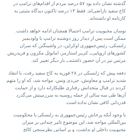
گذشته نشان داده بود ۵۷ درصد مردم از اقدام‌های ترامپ در
کاخ سفید ناراضی‌اند. فقط ۱۳ درصد تاکنون دیدگاه مثبتی به
کارنامه او داشته‌اند.
نوسان محبوبیت ترامپ احتمالا همچنان ادامه خواهد داشت.
ممکن است پس از دیدار روز دوشنبه ترامپ با ولودیمیر
زلنسکی، رئیس‌جمهوری اوکراین، در واشینگتن که سران
کشورهای اروپایی‌ــ کی‌یر استارمر، امانوئل مکرون و فریدریش
مرتس نیز در آن حضور داشتند‌ــ بار دیگر تغییر کند.
دفعه پیش که زلنسکی در ۲۸ فوریه به کاخ سفید رفت، با انتقاد
شدید ترامپ و معاونش، جی‌دی ونس، مواجه شد، که او را متهم
کردند در قبال متحدانش رفتاری طلبکارانه دارد و از حمایت
آن‌ها طی سه سالی از حمله روسیه به سرزمینش می‌گذرد
قدردانی کافی نشان نداده است.
با وجود آنکه پرخاش رئیس‌جمهوری به زلنسکی با محکومیت
بین‌المللی مواجه شد، این موضوع تاثیر چندانی بر میزان
محبوبیت داخلی او نداشت، و بر اساس نظرسنجی کالج