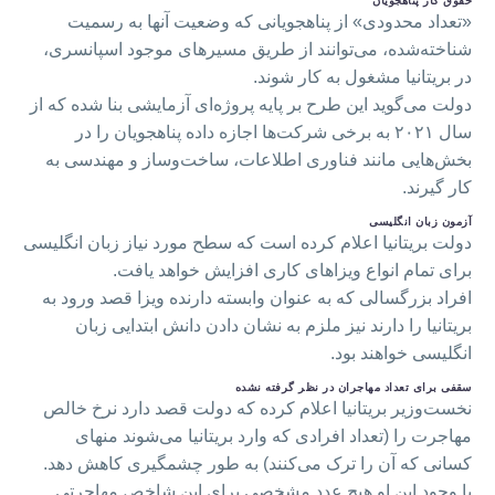
حقوق کار پناهجویان
«تعداد محدودی» از پناهجویانی که وضعیت آنها به رسمیت
شناخته‌شده، می‌توانند از طریق مسیرهای موجود اسپانسری،
در بریتانیا مشغول به کار شوند.
دولت می‌گوید این طرح بر پایه پروژه‌ای آزمایشی بنا شده که از
سال ۲۰۲۱ به برخی شرکت‌ها اجازه داده پناهجویان را در
بخش‌هایی مانند فناوری اطلاعات، ساخت‌وساز و مهندسی به
کار گیرند.
آزمون زبان انگلیسی
دولت بریتانیا اعلام کرده است که سطح مورد نیاز زبان انگلیسی
برای تمام انواع ویزاهای کاری افزایش خواهد یافت.
افراد بزرگسالی که به عنوان وابسته دارنده ویزا قصد ورود به
بریتانیا را دارند نیز ملزم به نشان دادن دانش ابتدایی زبان
انگلیسی خواهند بود.
سقفی برای تعداد مهاجران در نظر گرفته نشده
نخست‌وزیر بریتانیا اعلام کرده که دولت قصد دارد نرخ خالص
مهاجرت را (تعداد افرادی که وارد بریتانیا می‌شوند منهای
کسانی که آن را ترک می‌کنند) به‌ طور چشمگیری کاهش دهد.
با وجود این او هیچ عدد مشخصی برای این شاخص مهاجرتی