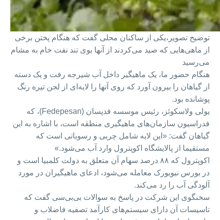
توضیح تصویر،
یکی از ساکنان محلی گفت که هنگام پختن برخی
از ماهی‌هایی که صید می‌کردند از آنها بوی تند نفت خام به مشام
می‌رسید
هنگام حضور ما، یک ماهیگیر داخل آب شیرجه رفت و یک دسته
از گیاهان را بیرون آورد که روی آنها را لایه‌ای از لجن تیره رنگ
پوشانده بود.
یولی ولاسکوئز، رئیس موسسه فدپسان (Fedepesan)، که
فدراسیون سازمان‌های ماهیگیری منطقه است، با اشاره به این
گیاهان گفت: «این لایه شامل چربی و رسوباتی است که
مستقیما از پالایشگاه اکوپترول وارد آب می‌شود.»
اکوپترول که ۸۸ درصد سهام آن متعلق به دولت کلمبیا است و
در بورس نیویورک معامله می‌شود، ادعای ماهیگیران در مورد
آلودگی آب را رد می‌کند.
سخنگوی این شرکت در پاسخ به سوالات بی‌بی‌سی گفت که
تاسیسات آن دارای سیستم‌های کارآمد تصفیه فاضلاب و