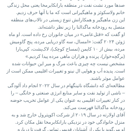
صدها مورد نشت نفت در منطقه بارانکابرمخا یعنی محل زندگی
خانم ولاسکوئز و ماهیگیرانی است که ما با آنها حرف زدیم.
این زن ماهیگیر و همکارانش تنوع زیستی در تالاب‌های منطقه
متصل به رودخانه ماگدالنا را زیر نظر داشته‌اند.
او گفت که «قتل‌عامی» در میان جانوران رخ داده است. او ماه
ژوئن ۲۰۲۴ گفت: «امسال، سه گاو دریایی مرده، پنج گاومیش
مرده، بیش از ۱۰ کایمن (تمساح کوچک)، لاک‌پشت، کپي‌بارا
(برگچه‌خوار)، پرنده و هزاران ماهی مرده پیدا کردیم.»
مشخص نیست چه چیزی باعث مرگ و میر این حیوانات شده
است. پدیده آب و هوایی ال نینو و تغییرات اقلیمی ممکن است از
عوامل موثر باشند.
مطالعه‌ای که دانشگاه ناتینگهام در سال ۲۰۲۲ انجام داد آلودگی
– ناشی از تولید نفت و سایر منابع انرژی صنعتی و خانگی – را
در کنار تغییرات اقلیمی به عنوان یکی از عوامل تخریب حوضه
رودخانه ماگدالنا فهرست می‌کند.
آقای اولارته در سال ۲۰۱۹ از شرکت اکوپترول خارج شد و به
منزل خانوادگی خود در نزدیکی بارانکابرمخا نقل مکان کرد.
او می‌گوید با یکی از آشنایان قدیمی تماس گرفت تا درباره