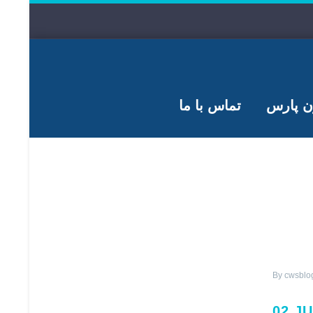
ون پارس
تماس با ما
By cwsblo
02 J