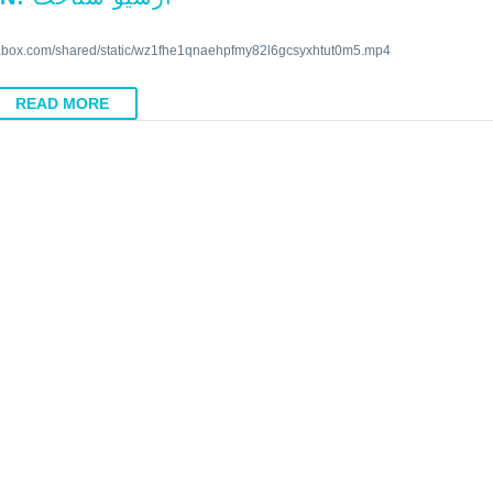
ws.box.com/shared/static/wz1fhe1qnaehpfmy82l6gcsyxhtut0m5.mp4
READ MORE