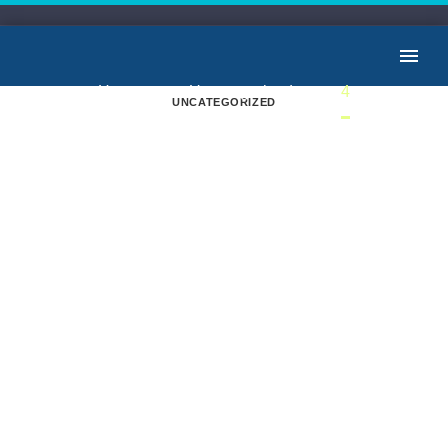
Home
Uncategorized
4
UNCATEGORIZED